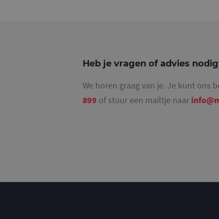
_ga_4SR8QTF0BS
Heb je vragen of advies nodi
We horen graag van je. Je kunt ons b
899
of stuur een mailtje naar
info@m