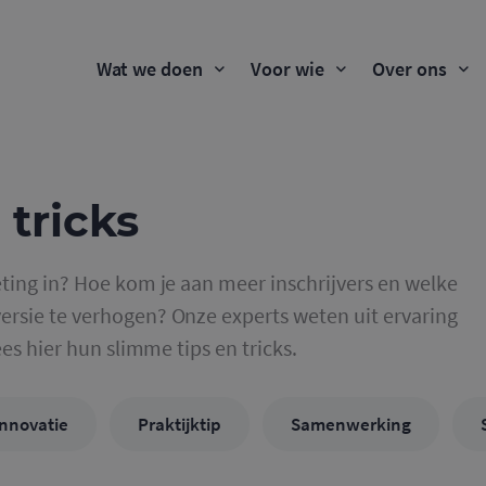
Wat we doen
Voor wie
Over ons
 tricks
ting in? Hoe kom je aan meer inschrijvers en welke
rsie te verhogen? Onze experts weten uit ervaring
ees hier hun slimme tips en tricks.
Innovatie
Praktijktip
Samenwerking