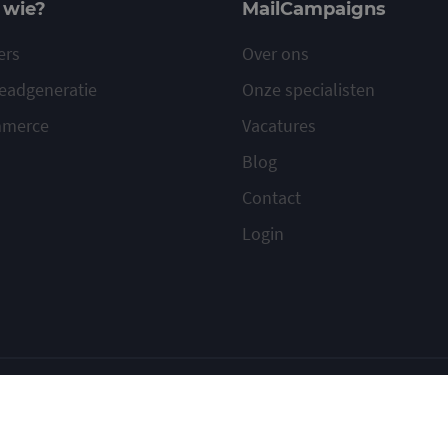
 wie?
MailCampaigns
ers
Over ons
eadgeneratie
Onze specialisten
mmerce
Vacatures
Blog
Contact
Login
ilcampaigns
Voorwaarden
Privacy
Cookies
Meld misbruik