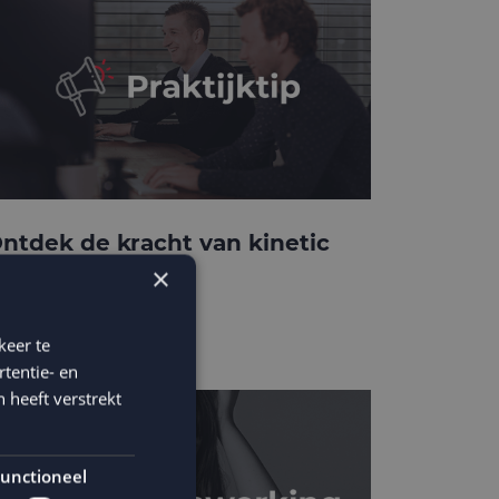
ntdek de kracht van kinetic
-mails
×
keer te
tentie- en
 heeft verstrekt
unctioneel