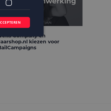
ACCEPTEREN
ella Company en
aarshop.nl kiezen voor
ailCampaigns
elding en
 basis van de PHP-
mene doeleinden die
ikerssessies te
 een willekeurig
bruikt, kan
ed voorbeeld is het
r een gebruiker
kie-Script.com-
zoekers te