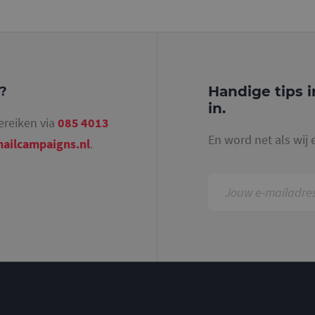
identiteitsnummer bevat van het account of de 
betrekking heeft. Het is een variatie op de _gat-c
gebruikt om de hoeveelheid gegevens die Google 
websites met veel verkeer te beperken.
.mailcampaigns.nl
1 jaar 1
Deze cookie wordt gebruikt door Google Analyti
maand
sessiestatus te behouden.
Handige tips i
g?
in.
ereiken via
085 4013
En word net als wij 
ailcampaigns.nl
.