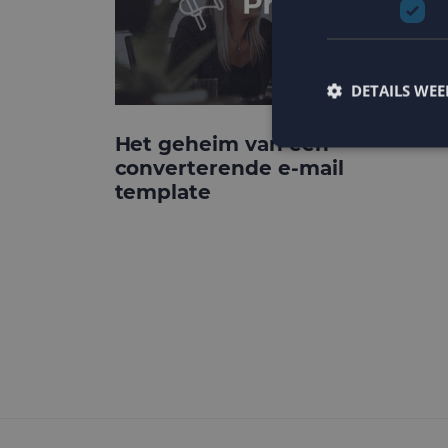
DETAILS WE
Het geheim van een
converterende e-mail
template
Strikt noodzakelijke
accountbeheer. De we
Naam
PHPSESSID
CookieScriptConse