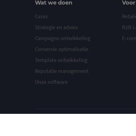
Wat we doen
Voor
Cases
Retail
Strategie en advies
B2B L
Campagne ontwikkeling
E-co
Conversie optimalisatie
Template ontwikkeling
Reputatie management
Onze software
© 2020-2026 Ma