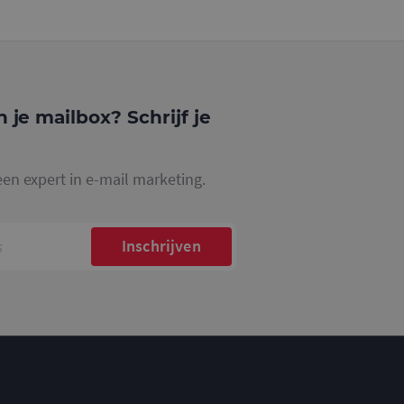
website waarop het
ookie die wordt
registreert op
cs om de
n je mailbox? Schrijf je
een expert in e-mail marketing.
Inschrijven