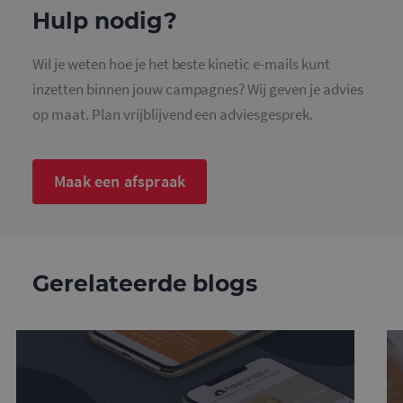
o
Hulp nodig?
c
v
S
n
Wil je weten hoe je het beste kinetic e-mails kunt
c
inzetten binnen jouw campagnes? Wij geven je advies
op maat. Plan vrijblijvend een adviesgesprek.
Aanbieder
/
Naam
Vervaldatum
Omschrijv
Maak een afspraak
Domein
_ga
1 jaar 1
Deze cook
Google LLC
maand
is gekoppe
.mailcampaigns.nl
Google Uni
Analytics -
belangrijk
is van de 
Gerelateerde blogs
algemeen
gebruikte
analyseser
Google. D
cookie wo
gebruikt o
gebruikers
ondersche
door een
willekeurig