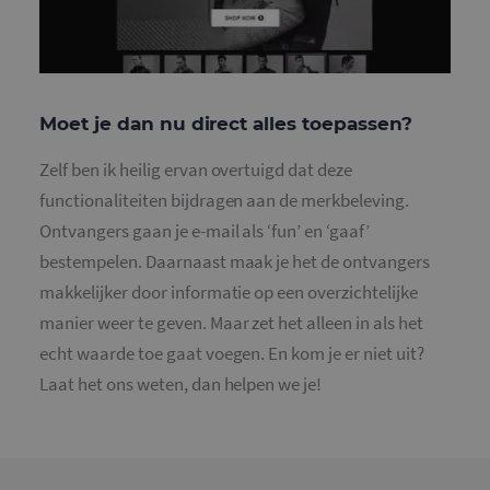
t
i
a
d
w
o
v
g
Moet je dan nu direct alles toepassen?
t
H
g
Zelf ben ik heilig ervan overtuigd dat deze
w
g
functionaliteiten bijdragen aan de merkbeleving.
n
w
Ontvangers gaan je e-mail als ‘fun’ en ‘gaaf’
k
v
bestempelen. Daarnaast maak je het de ontvangers
e
Google Privacy Policy
v
makkelijker door informatie op een overzichtelijke
b
e
manier weer te geven. Maar zet het alleen in als het
s
g
echt waarde toe gaat voegen. En kom je er niet uit?
p
Laat het ons weten, dan helpen we je!
CookieScriptConsent
4 weken 2
D
CookieScript
dagen
w
www.mailcampaigns.nl
d
S
o
c
v