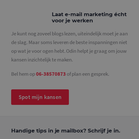
door Goog
Analytics, 
het
Laat e-mail marketing écht
patroonel
de naam h
voor je werken
unieke
identiteit
bevat van 
Je kunt nog zoveel blogs lezen, uiteindelijk moet je aan
account of
website w
de slag. Maar soms leveren de beste inspanningen niet
het betrek
heeft. Het 
op wat je voor ogen hebt. Odin helpt je graag om jouw
variatie op
cookie die
kansen inzichtelijk te maken.
gebruikt o
hoeveelhe
gegevens d
Bel hem op
06-38570873
of plan een gesprek.
Google regi
op websit
veel verkee
beperken.
Spot mijn kansen
_gat_UA-
.mailcampaigns.nl
1 minuut
Dit is een
36707191-2
patroonty
cookie ing
door Goog
Analytics, 
het
patroonel
de naam h
Handige tips in je mailbox? Schrijf je in.
unieke
identiteit