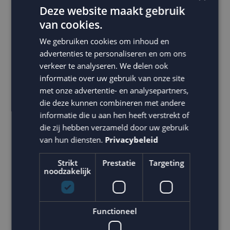
Deze website maakt gebruik
(interactieve) e-mails die ik zal uitlichten, is degene die
van cookies.
het meest wordt toegepast vergeleken met alle
andere interactieve elementen. Deze functionaliteit is
We gebruiken cookies om inhoud en
advertenties te personaliseren en om ons
uitstekend toe te passen bij producten waar
verkeer te analyseren. We delen ook
verschillende aspecten een belangrijk element kunnen
informatie over uw gebruik van onze site
zijn in het beslissingstraject van de consument. Denk
met onze advertentie- en analysepartners,
bijvoorbeeld aan kleding: voorkant, achterkant,
die deze kunnen combineren met andere
inzoomen op materiaal. Of bij bijvoorbeeld
informatie die u aan hen heeft verstrekt of
elektronica: voorkant, aansluitingen, afmetingen. In
die zij hebben verzameld door uw gebruik
van hun diensten.
Privacybeleid
de makelaardij is het ook een uitstekend middel om de
ontvanger beter te informeren en extra doorkliks te
Strikt
Prestatie
Targeting
genereren. Eigenlijk wel een gemiste kans, want iedere
noodzakelijk
makelaardij die ik ken en waarvan ik e-mails heb
ontvangen past dit nog niet toe.
Functioneel
Deze functionaliteit is op steeds meer e-mail clients