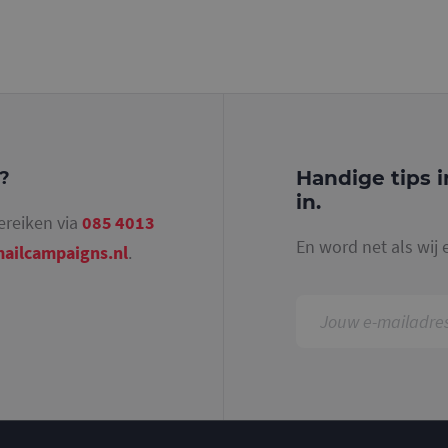
Handige tips i
g?
in.
ereiken via
085 4013
En word net als wij 
ailcampaigns.nl
.