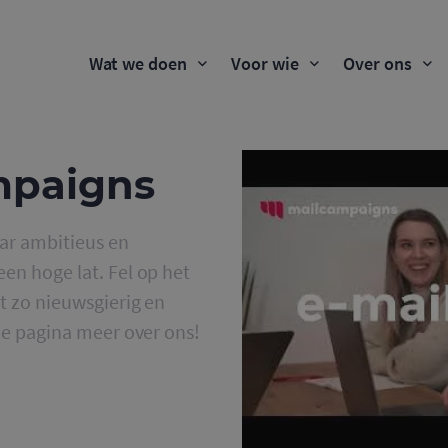
Wat we doen
Voor wie
Over ons
mpaigns
ar ambitieus en
en hoge lat. Fel op het
t zo nieuwsgierig en
eze pagina meer over ons!