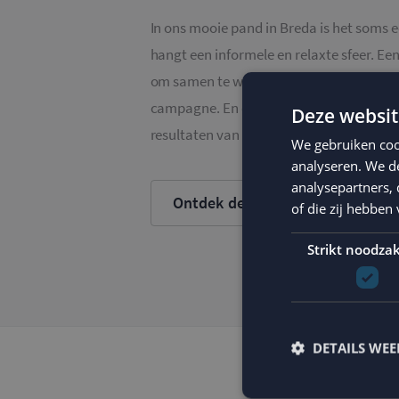
In ons mooie pand in Breda is het soms 
hangt een informele en relaxte sfeer. Ee
om samen te werken en te focussen op ee
campagne. En daardoor groeien we hard!
Deze websit
resultaten van onze klanten.
We gebruiken coo
analyseren. We de
analysepartners,
Ontdek de sfeer
of die zij hebbe
Strikt noodzak
DETAILS WE