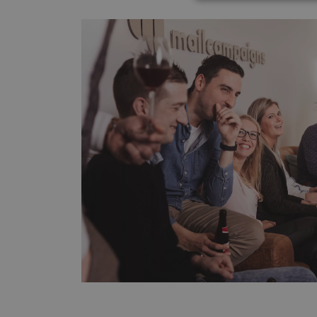
Strikt noodzakelijke
accountbeheer. De we
Naam
PHPSESSID
CookieScriptConse
Naam
_ga