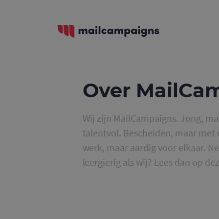
Over MailCa
Wij zijn MailCampaigns. Jong, ma
talentvol. Bescheiden, maar met e
werk, maar aardig voor elkaar. Ne
leergierig als wij? Lees dan op d