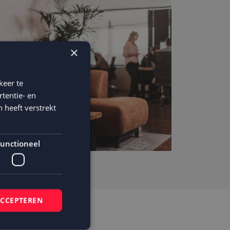
×
keer te
tentie- en
 heeft verstrekt
unctioneel
ACCEPTEREN