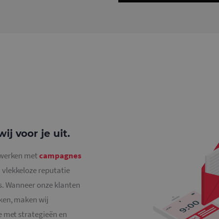
j voor je uit.
j werken met
campagnes
 vlekkeloze reputatie
es. Wanneer onze klanten
ken, maken wij
e met strategieën en