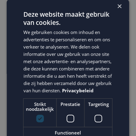
×
Alles is mogelijk.
Deze website maakt gebruik
Zoals je kunt zien: er is veel mogelijk met e-mail
van cookies.
marketing voor webshops. De tijd van statische
We gebruiken cookies om inhoud en
nieuwsbrieven is allang voorbij! En denk je nou: "ik zie
advertenties te personaliseren en om ons
door de bomen het bos niet meer...." Dan gaan wij het
verkeer te analyseren. We delen ook
informatie over uw gebruik van onze site
voor je regelen. Wij zorgen voor dynamische content
met onze advertentie- en analysepartners,
bij de juiste customer journey fase, een rijke database
die deze kunnen combineren met andere
en sturen alles bij door middel van A/B-testen, terwijl
informatie die u aan hen heeft verstrekt of
jij... achterover leunt! Zo worden alle methodes
die zij hebben verzameld door uw gebruik
optimaal benut en ben je gegarandeerd van groei en
van hun diensten.
Privacybeleid
vrij van kopzorgen.
Strikt
Prestatie
Targeting
noodzakelijk
Verlos mij van kopzorgen
Functioneel