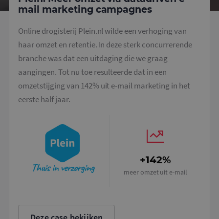
a
mail marketing campagnes
b
t
i
a
Online drogisterij Plein.nl wilde een verhoging van
d
w
haar omzet en retentie. In deze sterk concurrerende
o
v
branche was dat een uitdaging die we graag
g
t
aangingen. Tot nu toe resulteerde dat in een
H
g
omzetstijging van 142% uit e-mail marketing in het
w
g
eerste half jaar.
n
w
k
v
e
Google Privacy Policy
v
b
e
+142%
s
g
meer omzet uit e-mail
p
CookieScriptConsent
4 weken 2
D
CookieScript
dagen
w
www.mailcampaigns.nl
d
S
o
Deze case bekijken