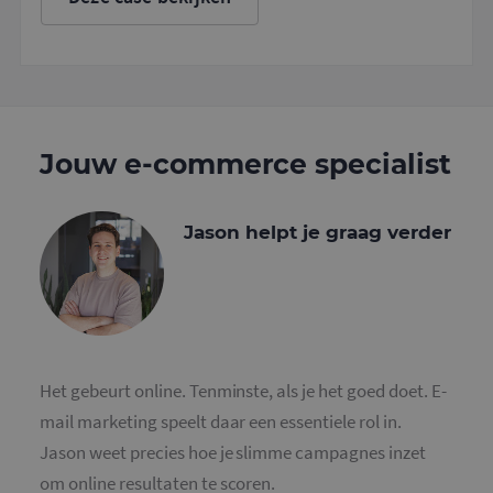
c
v
o
c
v
S
n
c
Jouw e-commerce specialist
Jason helpt je graag verder
Aanbieder
/
Naam
Vervaldatum
Omschrijv
Domein
_ga
1 jaar 1
Deze cook
Google LLC
maand
is gekoppe
.mailcampaigns.nl
Google Uni
Analytics -
belangrijk
is van de 
algemeen
Het gebeurt online. Tenminste, als je het goed doet. E-
gebruikte
analyseser
mail marketing speelt daar een essentiele rol in.
Google. D
cookie wo
Jason weet precies hoe je slimme campagnes inzet
gebruikt o
gebruikers
om online resultaten te scoren.
ondersche