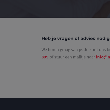
_gat_UA-
36707191-2
_ga_4SR8QTF0BS
Heb je vragen of advies nodi
We horen graag van je. Je kunt ons b
899
of stuur een mailtje naar
info@m