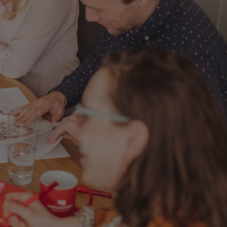
kie-Script.com-
zoekers te
e-Script.com is
al Analytics - wat
gebruikte
ebruikt om unieke
g gegenereerd
men in elk
ezoekers-, sessie-
lyserapporten van
s. Het slaat een
erkt deze bij en
bij te houden.
gle Analytics,
ke
website waarop het
ookie die wordt
registreert op