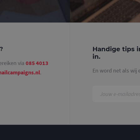
websites met veel verkeer te beperken.
.mailcampaigns.nl
1 minuut
Dit is een patroontype-cookie ingesteld door Goo
waarbij het patroonelement in de naam het unie
identiteitsnummer bevat van het account of de 
betrekking heeft. Het is een variatie op de _gat-c
gebruikt om de hoeveelheid gegevens die Google 
websites met veel verkeer te beperken.
.mailcampaigns.nl
1 jaar 1
Deze cookie wordt gebruikt door Google Analyti
maand
sessiestatus te behouden.
Handige tips i
g?
in.
ereiken via
085 4013
En word net als wij 
ailcampaigns.nl
.