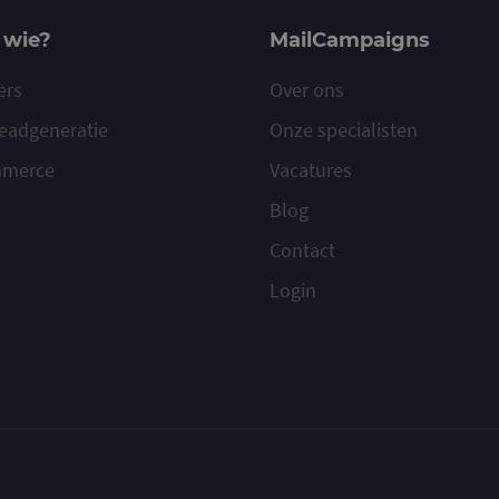
 wie?
MailCampaigns
ers
Over ons
eadgeneratie
Onze specialisten
mmerce
Vacatures
Blog
Contact
Login