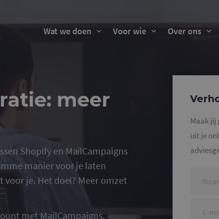
Wat we doen
Voor wie
Over ons
ratie: meer
Verho
Maak jij
uit je o
ussen Shopify en MailCampaigns
adviesg
limme manier voor je laten
t voor je. Het doel? Meer omzet
count met MailCampaigns.