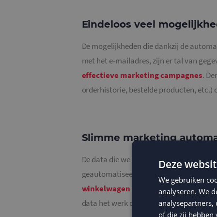
Eindeloos veel mogelijkh
De mogelijkheden die dankzij de automat
met het e-mailadres, zijn er tal van geg
effectieve marketing campagnes
. De
orderhistorie, bestelde producten, etc.) of
Slimme marketing automa
De data die we inladen via de Shopify k
Deze websit
geautomatiseerde welkomstcampagne i
We gebruiken coo
winkelwagen campagne
die stuurt op 
analyseren. We de
data het werk doen in combinatie met
g
analysepartners,
of die zij hebbe