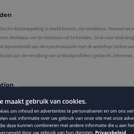
eden
ische datakoppeling in beeld komen, zijn eindeloos. Hoewel we al
evens denkbaar om de database uit te breiden. Stuk voor stuk drag
nk bijvoorbeeld aan de synchronisatie met de webshop (online w
 juist aan de verrijking van je klantprofielen (geslacht, interesse, l
tion
oppeling, kan op diverse manieren worden ingezet. Zet gemakkelij
e maakt gebruik van cookies.
n, een
verjaardagscampagne
met gepersonaliseerd cadeau of
kies om inhoud en advertenties te personaliseren en om ons ver
achtergebleven omzet. De opties zijn divers en uitgebreid. Daarbij
len ook informatie over uw gebruik van onze site met onze adver
eautomatiseerde e-mail flows
.
 die deze kunnen combineren met andere informatie die u aan hen
n verzameld door uw gebruik van hun diensten.
Privacybeleid