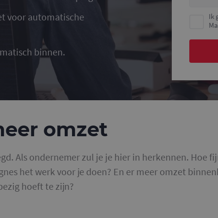
et voor
automatische
Ik
Ma
matisch binnen.
 meer omzet
egd. Als ondernemer zul je je hier in herkennen. Hoe fij
gnes het werk voor je doen? En er meer omzet binne
ezig hoeft te zijn?