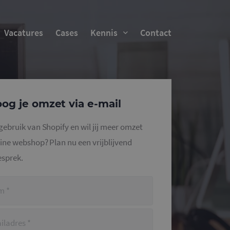
Vacatures
Cases
Kennis
Contact
og je omzet via e-mail
 gebruik van Shopify en wil jij meer omzet
nline webshop? Plan nu een vrijblijvend
esprek.