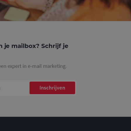
gle Analytics,
ke
website waarop het
ookie die wordt
registreert op
cs om de
n je mailbox? Schrijf je
een expert in e-mail marketing.
Inschrijven