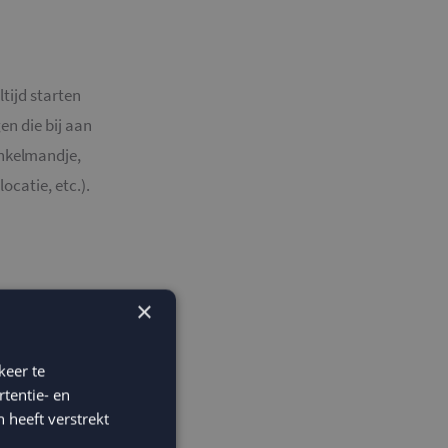
tijd starten
en die bij aan
inkelmandje,
ocatie, etc.).
×
k een
 een
verlaten
keer te
 laten we de
tentie- en
 heeft verstrekt