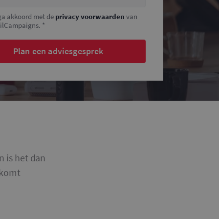
 ga akkoord met de
privacy voorwaarden
van
ilCampaigns. *
Plan een adviesgesprek
n is het dan
nkomt