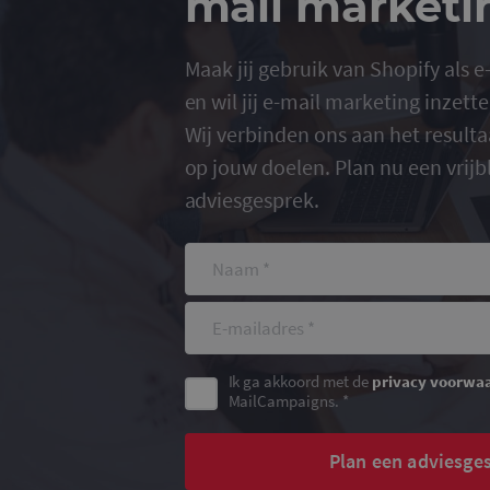
mail marketi
CookieScriptConse
Maak jij gebruik van Shopify als
en wil jij e-mail marketing inzet
Wij verbinden ons aan het resulta
op jouw doelen. Plan nu een vrijb
Naam
adviesgesprek.
_ga
_gid
Ik ga akkoord met de
privacy voorwa
MailCampaigns. *
_gat_UA-
36707191-1
Plan een adviesge