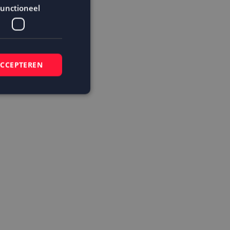
unctioneel
ACCEPTEREN
elding en
 basis van de PHP-
mene doeleinden die
ikerssessies te
 een willekeurig
bruikt, kan
ed voorbeeld is het
r een gebruiker