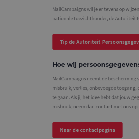
_gat_UA-
MailCampaigns wil je er tevens op wijzen 
36707191-2
nationale toezichthouder, de Autoriteit
_ga_4SR8QTF0BS
Tip de Autoriteit Persoonsgege
Hoe wij persoonsgegevens
MailCampaigns neemt de bescherming v
misbruik, verlies, onbevoegde toegang
te gaan. Als jij het idee hebt dat jouw ge
misbruik, neem dan contact met ons op.
Naar de contactpagina