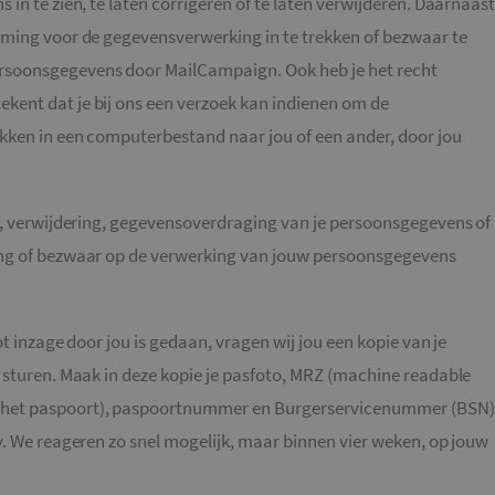
in te zien, te laten corrigeren of te laten verwijderen. Daarnaas
nt
4 weken 2
Deze cookie wordt gebruikt door de Coo
CookieScript
dagen
service om de cookievoorkeuren van be
mming voor de gegevensverwerking in te trekken of bezwaar te
www.mailcampaigns.nl
onthouden. De cookie-banner van Cooki
noodzakelijk om correct te werken.
rsoonsgegevens door MailCampaign. Ook heb je het recht
Google Privacy Policy
kent dat je bij ons een verzoek kan indienen om de
kken in een computerbestand naar jou of een ander, door jou
Aanbieder
/
Vervaldatum
Omschrijving
Domein
1 jaar 1
Deze cookienaam is gekoppeld aan Google Univers
Google LLC
maand
een belangrijke update is van de meer algemeen 
.mailcampaigns.nl
ie, verwijdering, gegevensoverdraging van je persoonsgegevens of
analyseservice van Google. Deze cookie wordt g
gebruikers te onderscheiden door een willekeuri
ing of bezwaar op de verwerking van jouw persoonsgegevens
nummer toe te wijzen als klant-ID. Het is opgeno
paginaverzoek op een site en wordt gebruikt om b
en campagnegegevens te berekenen voor de ana
de site.
1 dag
Deze cookie wordt geplaatst door Google Analytic
ot inzage door jou is gedaan, vragen wij jou een kopie van je
Google LLC
unieke waarde op voor elke bezochte pagina en w
.mailcampaigns.nl
wordt gebruikt om paginaweergaven te tellen en 
e sturen. Maak in deze kopie je pasfoto, MRZ (machine readable
.mailcampaigns.nl
1 minuut
Dit is een patroontype-cookie ingesteld door Goo
 het paspoort), paspoortnummer en Burgerservicenummer (BSN)
waarbij het patroonelement in de naam het unie
identiteitsnummer bevat van het account of de 
y. We reageren zo snel mogelijk, maar binnen vier weken, op jouw
betrekking heeft. Het is een variatie op de _gat-c
gebruikt om de hoeveelheid gegevens die Google 
websites met veel verkeer te beperken.