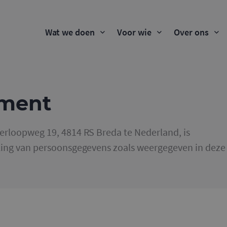
Wat we doen
Voor wie
Over ons
ement
rloopweg 19, 4814 RS Breda te Nederland, is
king van persoonsgegevens zoals weergegeven in deze