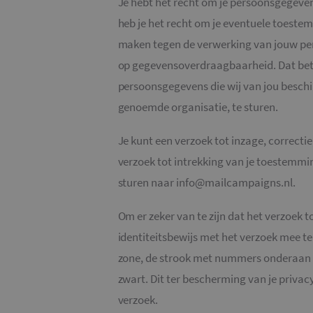
Je hebt het recht om je persoonsgegevens 
CookieScriptConse
heb je het recht om je eventuele toeste
maken tegen de verwerking van jouw pe
op gegevensoverdraagbaarheid. Dat bete
persoonsgegevens die wij van jou beschi
Naam
genoemde organisatie, te sturen.
_ga
Je kunt een verzoek tot inzage, correct
verzoek tot intrekking van je toestemm
sturen naar info@mailcampaigns.nl.
_gid
Om er zeker van te zijn dat het verzoek t
identiteitsbewijs met het verzoek mee t
_gat_UA-
zone, de strook met nummers onderaan
36707191-1
zwart. Dit ter bescherming van je privac
verzoek.