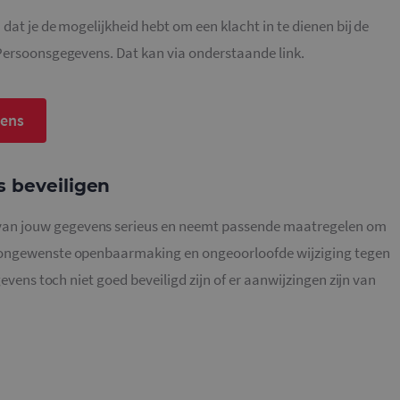
.mailcampaigns.nl
1 minuut
Dit is een patroontype-cookie ingesteld door Goo
dat je de mogelijkheid hebt om een klacht in te dienen bij de
waarbij het patroonelement in de naam het unie
identiteitsnummer bevat van het account of de 
betrekking heeft. Het is een variatie op de _gat-c
 Persoonsgegevens. Dat kan via onderstaande link.
gebruikt om de hoeveelheid gegevens die Google 
websites met veel verkeer te beperken.
.mailcampaigns.nl
1 jaar 1
Deze cookie wordt gebruikt door Google Analyti
maand
sessiestatus te behouden.
vens
 beveiligen
an jouw gegevens serieus en neemt passende maatregelen om
, ongewenste openbaarmaking en ongeoorloofde wijziging tegen
gevens toch niet goed beveiligd zijn of er aanwijzingen zijn van