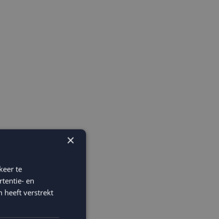
×
keer te
tentie- en
 heeft verstrekt