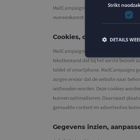
Strikt noodzak
MailCampaigns verstrekt uitsluitend aan 
overeenkomst met jou of om te voldoen a
Cookies, of vergelijkbare 
DETAILS WE
MailCampaigns gebruikt functionele, anal
tekstbestand dat bij het eerste bezoek 
tablet of smartphone. MailCampaigns geb
zorgen ervoor dat de website naar behor
Strikt noodzakelijke
accountbeheer. De we
onthouden worden. Deze cookies worden 
Naam
kunnen optimaliseren. Daarnaast plaats
PHPSESSID
gemaakte content en advertenties kunn
Gegevens inzien, aanpass