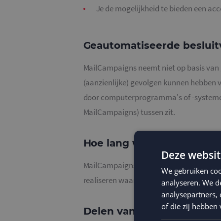
Je de mogelijkheid te bieden een ac
Geautomatiseerde beslui
MailCampaigns neemt niet op basis van 
(aanzienlijke) gevolgen kunnen hebben 
door computerprogramma's of -systemen
MailCampaigns) tussen zit.
Hoe lang we persoonsge
Deze websit
MailCampaigns bewaart je persoonsgegeve
We gebruiken coo
realiseren waarvoor je gegevens worden
analyseren. We de
analysepartners,
of die zij hebbe
Delen van persoonsgegev