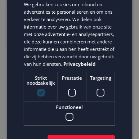
We gebruiken cookies om inhoud en
advertenties te personaliseren en om ons
verkeer te analyseren. We delen ook
informatie over uw gebruik van onze site
met onze advertentie- en analysepartners,
die deze kunnen combineren met andere
informatie die u aan hen heeft verstrekt of
die zij hebben verzameld door uw gebruik
van hun diensten.
Privacybeleid
3. Groeien
Strikt
Prestatie
Targeting
Wij gaan altijd voor de 10. Dit doen we met sterke
noodzakelijk
content en door te blijven testen, bijsturen en
optimaliseren. Zo zorgen we ervoor dat e-mails veel
gelezen of bekeken worden en dat ze
niet in de
Functioneel
spamfolder
terecht komen.
Gerichte informatie voor de doelgroep, die ze op dat
moment nodig hebben: zo zorg je voor groei. En dit