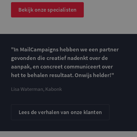
c
Bekijk onze specialisten
Aanbieder
/
Naam
Vervaldatum
Omschrijv
Domein
"In MailCampaigns hebben we een partner
_ga
1 jaar 1
Deze cook
Google LLC
maand
is gekoppe
.mailcampaigns.nl
gevonden die creatief nadenkt over de
Google Uni
Analytics -
aanpak, en concreet communiceert over
belangrijk
is van de 
het te behalen resultaat. Onwijs helder!"
algemeen
gebruikte
analyseser
Lisa Waterman, Kabonk
Google. D
cookie wo
gebruikt o
gebruikers
ondersche
door een
Lees de verhalen van onze klanten
willekeurig
gegeneree
nummer to
wijzen als 
Het is op
in elk