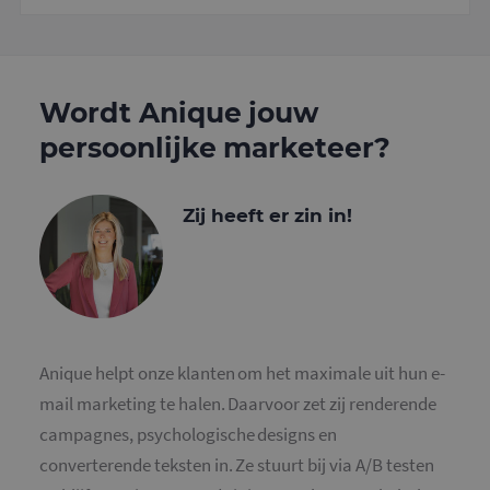
variatie op
cookie die
gebruikt o
hoeveelhe
gegevens d
Google regi
op websit
Wordt Anique jouw
veel verkee
beperken.
persoonlijke marketeer?
_ga_4SR8QTF0BS
.mailcampaigns.nl
1 jaar 1
Deze cooki
maand
gebruikt d
Google Ana
om de sess
Zij heeft er zin in!
te behoud
Anique helpt onze klanten om het maximale uit hun e-
mail marketing te halen. Daarvoor zet zij renderende
campagnes, psychologische designs en
converterende teksten in. Ze stuurt bij via A/B testen