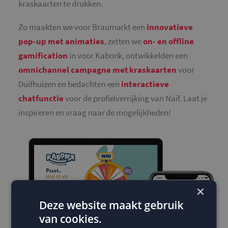
kraskaarten te drukken.
Zo maakten we voor Braumarkt een
innovatieve
pop-up met animaties
, zetten we
on- en offline
gamification
in voor Kabonk, ontwikkelden een
omnichannel campagne met kraskaarten
voor
Duifhuizen en bedachten een
interactieve
chatfunctie
voor de profielverrijking van Naïf. Laat je
inspireren en vraag naar de mogelijkheden!
×
Deze website maakt gebruik
van cookies.