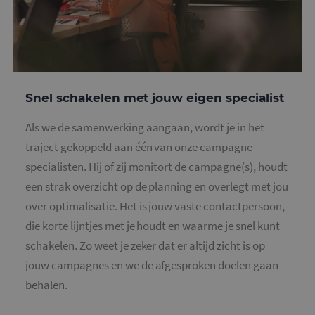
o
v
g
t
H
g
w
g
n
w
Snel schakelen met jouw eigen specialist
k
v
e
Google Privacy Policy
Als we de samenwerking aangaan, wordt je in het
v
b
traject gekoppeld aan één van onze campagne
e
s
specialisten. Hij of zij monitort de campagne(s), houdt
g
p
een strak overzicht op de planning en overlegt met jou
CookieScriptConsent
4 weken 2
D
over optimalisatie. Het is jouw vaste contactpersoon,
CookieScript
dagen
w
www.mailcampaigns.nl
d
die korte lijntjes met je houdt en waarme je snel kunt
S
o
schakelen. Zo weet je zeker dat er altijd zicht is op
c
v
jouw campagnes en we de afgesproken doelen gaan
o
c
behalen.
v
S
n