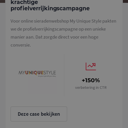
krachtige
unieke
identiteit
profielverrijkingscampagne
bevat van 
account of
website w
Voor online sieradenwebshop My Unique Style pakten
het betrek
heeft. Het 
we de profielverrijkingscampagne op een unieke
variatie op
cookie die
manier aan. Dat zorgde direct voor een hoge
gebruikt o
hoeveelhe
conversie.
gegevens d
Google regi
op websit
veel verkee
beperken.
_gat_UA-
.mailcampaigns.nl
1 minuut
Dit is een
36707191-2
patroonty
+150%
cookie ing
door Goog
verbetering in CTR
Analytics, 
het
patroonel
de naam h
unieke
identiteit
bevat van 
Deze case bekijken
account of
website w
het betrek
heeft. Het 