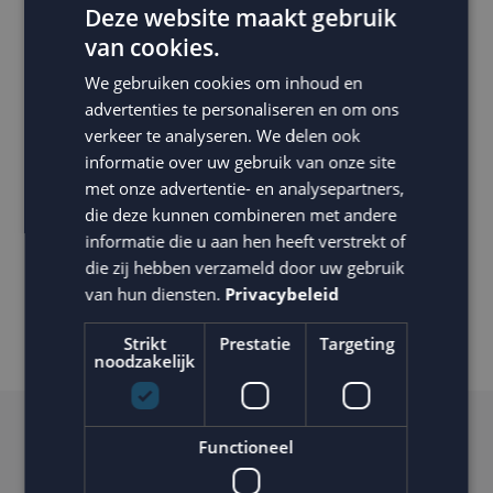
Deze gave pop-up vormt een onderdeel van de
Deze website maakt gebruik
startpakket actie die we voor Braumarkt hebben
van cookies.
opgezet. Hierbij ontvangen nieuwe inschrijvers 10%
We gebruiken cookies om inhoud en
korting op de eerste startset. De eerste resultaten
advertenties te personaliseren en om ons
laten een verdubbeling zien in het aantal
verkeer te analyseren. We delen ook
inschrijvingen via de pop-up in vergelijking met het
informatie over uw gebruik van onze site
met onze advertentie- en analysepartners,
aantal inschrijvingen via de footer. Behalve meer
die deze kunnen combineren met andere
inschrijvingen ligt de conversie hoger en is er meer
informatie die u aan hen heeft verstrekt of
interactie in de vervolgmails. Hiermee is direct
die zij hebben verzameld door uw gebruik
merkbaar dat een aantrekkelijke inschrijfactie je
van hun diensten.
Privacybeleid
resultaten verhoogt.
Strikt
Prestatie
Targeting
noodzakelijk
Hulp nodig?
Functioneel