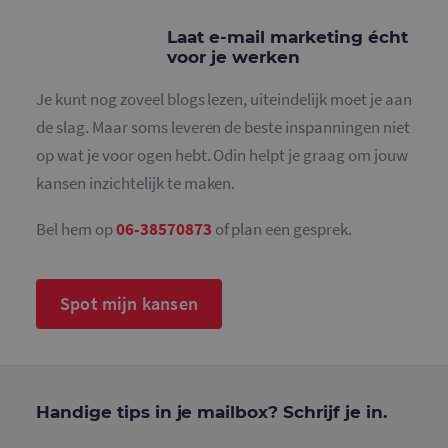
o
c
v
Laat e-mail marketing écht
S
voor je werken
n
c
Je kunt nog zoveel blogs lezen, uiteindelijk moet je aan
de slag. Maar soms leveren de beste inspanningen niet
op wat je voor ogen hebt. Odin helpt je graag om jouw
Aanbieder
/
kansen inzichtelijk te maken.
Naam
Vervaldatum
Omschrijv
Domein
_ga
1 jaar 1
Deze cook
Google LLC
Bel hem op
06-38570873
of plan een gesprek.
maand
is gekoppe
.mailcampaigns.nl
Google Uni
Analytics -
belangrijk
is van de 
Spot mijn kansen
algemeen
gebruikte
analyseser
Google. D
cookie wo
gebruikt o
gebruikers
ondersche
Handige tips in je mailbox? Schrijf je in.
door een
willekeurig
gegeneree