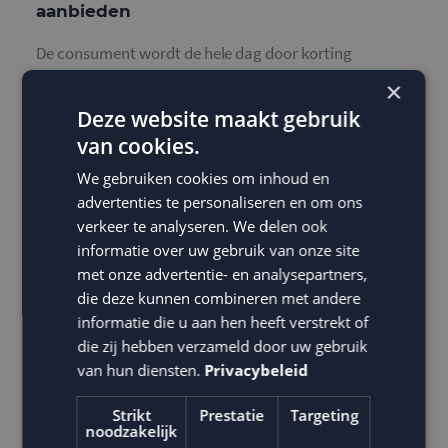
aanbieden
De consument wordt de hele dag door korting
aangeboden. Om er voor te zorgen dat je ontvanger
×
de korting bij jouw winkel gebruikt is het van belang
Deze website maakt gebruik
dat de kortingscode een unieke korting biedt. Geef dus
van cookies.
geen “gratis verzending”, “2e product halve prijs” of
We gebruiken cookies om inhoud en
“cadeautje bij iedere bestelling” weg. Deze kortingen
advertenties te personaliseren en om ons
zeggen te weinig en zijn niet interessant voor de
verkeer te analyseren. We delen ook
consument.
informatie over uw gebruik van onze site
met onze advertentie- en analysepartners,
die deze kunnen combineren met andere
#5 Niet inspelen op Black Friday
informatie die u aan hen heeft verstrekt of
die zij hebben verzameld door uw gebruik
Een kortingsactie heeft vaak wat organisatie en
van hun diensten.
Privacybeleid
planning nodig. Daarnaast komen er na Black Friday
nog best wat feestdagen aan. Best verleidelijk om
Strikt
Prestatie
Targeting
noodzakelijk
daarom Black Friday links te laten liggen. Zonde, want