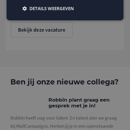
Marketing Stagiaire
DETAILS WEERGEVEN
Bekijk deze vacature
Strikt noodzakelijk
Prestatie
Targeting
Functioneel
Strikt noodzakelijke cookies maken de
kernfunctionaliteiten van de website mogelijk, zoals
gebruikersaanmelding en accountbeheer. De
website kan niet goed worden gebruikt zonder de
strikt noodzakelijke cookies.
Naam
Aanbieder
/
Domein
Vervaldatum
O
Ben jij onze nieuwe collega?
PHPSESSID
Sessie
C
PHP.net
g
www.mailcampaigns.nl
a
b
Robbin plant graag een
t
gesprek met je in!
i
a
d
Robbin heeft oog voor talent. En talent zien we graag
w
o
bij MailCampaigns. Herken jij je in een openstaande
v