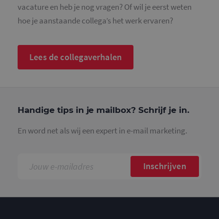
g
vacature en heb je nog vragen? Of wil je eerst weten
t
H
hoe je aanstaande collega’s het werk ervaren?
g
w
g
n
w
Lees de collegaverhalen
k
v
e
Google Privacy Policy
v
b
e
s
g
Handige tips in je mailbox? Schrijf je in.
p
CookieScriptConsent
4 weken 2
D
CookieScript
En word net als wij een expert in e-mail marketing.
dagen
w
www.mailcampaigns.nl
d
S
o
c
Inschrijven
v
o
c
v
S
n
c