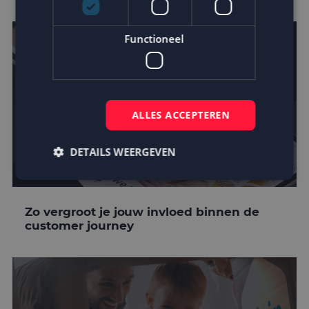
Functioneel
ALLES ACCEPTEREN
DETAILS WEERGEVEN
Strikt noodzakelijk
Prestatie
Targeting
Zo vergroot je jouw invloed binnen de
customer journey
Functioneel
Strikt noodzakelijke cookies maken de
kernfunctionaliteiten van de website mogelijk, zoals
gebruikersaanmelding en accountbeheer. De
website kan niet goed worden gebruikt zonder de
strikt noodzakelijke cookies.