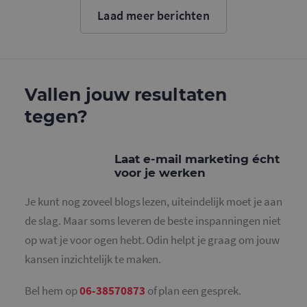
cookie wo
Laad meer berichten
gebruikt o
gebruikers
ondersche
door een
willekeurig
gegeneree
nummer to
wijzen als 
Vallen jouw resultaten
Het is op
in elk
tegen?
paginaver
een site e
gebruikt 
bezoekers-,
en
Laat e-mail marketing écht
campagne
voor je werken
te bereken
de
analysera
Je kunt nog zoveel blogs lezen, uiteindelijk moet je aan
van de site
de slag. Maar soms leveren de beste inspanningen niet
_gid
1 dag
Deze cooki
Google LLC
geplaatst 
.mailcampaigns.nl
op wat je voor ogen hebt. Odin helpt je graag om jouw
Google Ana
Het slaat 
kansen inzichtelijk te maken.
unieke wa
voor elke 
pagina en 
deze bij e
Bel hem op
06-38570873
of plan een gesprek.
gebruikt 