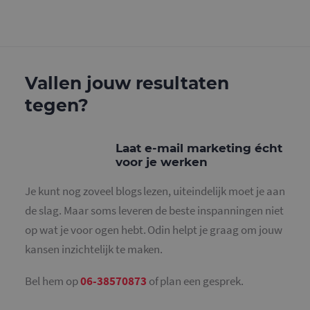
g
w
g
n
w
k
v
e
Google Privacy Policy
Vallen jouw resultaten
v
b
e
tegen?
s
g
p
Laat e-mail marketing écht
CookieScriptConsent
4 weken 2
D
CookieScript
dagen
w
www.mailcampaigns.nl
voor je werken
d
S
o
Je kunt nog zoveel blogs lezen, uiteindelijk moet je aan
c
v
de slag. Maar soms leveren de beste inspanningen niet
o
c
op wat je voor ogen hebt. Odin helpt je graag om jouw
v
S
kansen inzichtelijk te maken.
n
c
Bel hem op
06-38570873
of plan een gesprek.