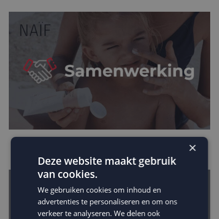
×
Naïf kiest MailCampaigns in groeistrategie
Deze website maakt gebruik
van cookies.
We gebruiken cookies om inhoud en
advertenties te personaliseren en om ons
verkeer te analyseren. We delen ook