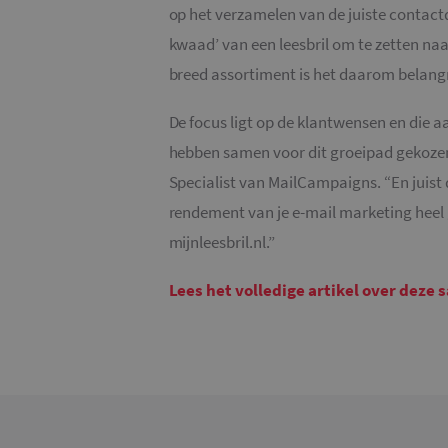
op het verzamelen van de juiste contactd
_gat_UA-
36707191-2
kwaad’ van een leesbril om te zetten na
breed assortiment is het daarom belangr
_ga_4SR8QTF0BS
De focus ligt op de klantwensen en die a
hebben samen voor dit groeipad gekoze
Specialist van MailCampaigns. “En juist d
rendement van je e-mail marketing heel
mijnleesbril.nl.”
Lees het volledige artikel over dez