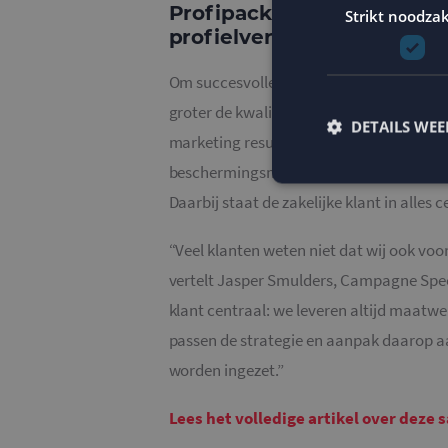
Profipack: volop inzetten
Strikt noodzak
profielverrijking
Om succesvolle e-mail marketing te kunne
groter de kwaliteit van deze lijst en hoe 
DETAILS WE
marketing resultaten. Voor Profipack, a
beschermingsmaterialen, zetten we da
Daarbij staat de zakelijke klant in alles c
“Veel klanten weten niet dat wij ook voo
Strikt noodzakelijke
vertelt Jasper Smulders, Campagne Speci
accountbeheer. De we
klant centraal: we leveren altijd maatwe
Naam
PHPSESSID
passen de strategie en aanpak daarop a
worden ingezet.”
Lees het volledige artikel over dez