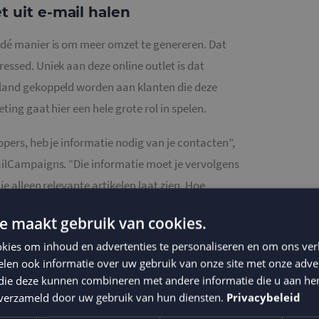
 uit e-mail halen
 dé manier is om meer omzet te genereren. Dat
essed. Uniek aan deze online outlet is dat
rland gekoppeld worden aan klanten die deze
ting gaat hier een hele grote rol in spelen.
opers, heb je informatie nodig van je contacten”,
ailCampaigns. “Die informatie moet je vervolgens
je alleen relevante artikelen laat zien. Hoe
e conversie.” Onderdeel van de strategie is een
e maakt gebruik van cookies.
ng om gepersonaliseerde en relevante e-mails te
kies om inhoud en advertenties te personaliseren en om ons ver
len ook informatie over uw gebruik van onze site met onze adver
 die deze kunnen combineren met andere informatie die u aan hen
e samenwerking op Emerce.
n verzameld door uw gebruik van hun diensten.
Privacybeleid