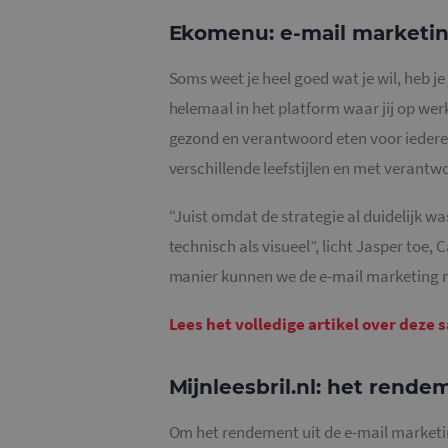
CookieScriptConse
Ekomenu: e-mail marketing
Soms weet je heel goed wat je wil, heb je
helemaal in het platform waar jij op we
gezond en verantwoord eten voor iedere
Naam
verschillende leefstijlen en met verant
_ga
“Juist omdat de strategie al duidelijk w
technisch als visueel”, licht Jasper toe
manier kunnen we de e-mail marketing na
_gid
Lees het volledige artikel over dez
_gat_UA-
36707191-1
Mijnleesbril.nl: het rende
Om het rendement uit de e-mail marketin