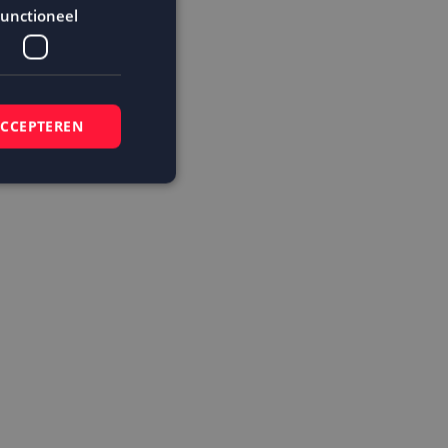
unctioneel
ACCEPTEREN
elding en
 basis van de PHP-
mene doeleinden die
ikerssessies te
 een willekeurig
bruikt, kan
ed voorbeeld is het
r een gebruiker