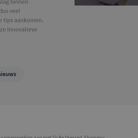
slag binnen
 dus veel
we tips aankomen.
ze innovatieve
nieuws
de samenwerking aan met To Be Dressed, Ekomenu,