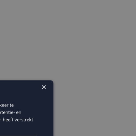
×
keer te
tentie- en
 heeft verstrekt