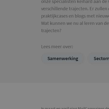
onze specialisten keihard aan de 
verschillende trajecten. Er zullen
praktijkcases en blogs met nieu
Wat kunnen we nu al leren van de
trajecten?
Lees meer over:
Samenwerking
Sector
In maart en april ging MailCampaigns 