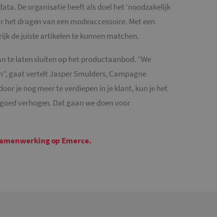
ata. De organisatie heeft als doel het ‘noodzakelijk
.mailcampaigns.nl
1 minuut
Dit is een patroontype-cookie ingesteld door Goo
waarbij het patroonelement in de naam het unie
ar het dragen van een modeaccessoire. Met een
identiteitsnummer bevat van het account of de 
betrekking heeft. Het is een variatie op de _gat-c
gebruikt om de hoeveelheid gegevens die Google 
ijk de juiste artikelen te kunnen matchen.
websites met veel verkeer te beperken.
.mailcampaigns.nl
1 jaar 1
Deze cookie wordt gebruikt door Google Analyti
an te laten sluiten op het productaanbod. “We
maand
sessiestatus te behouden.
n”, gaat vertelt Jasper Smulders, Campagne
oor je nog meer te verdiepen in je klant, kun je het
 goed verhogen. Dat gaan we doen voor
e samenwerking op Emerce.