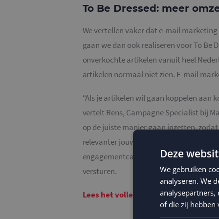
To Be Dressed: meer omzet
We vertellen vaker dat e-mail marketing
gaan we dan ook realiseren voor To Be Dr
onverkochte artikelen vanuit heel Nede
artikelen normaal niet zien. E-mail marke
“Als je artikelen wil gaan koppelen aan k
vertelt Rens, Campagne Specialist bij M
op de juiste manier gaan inzetten, zodat 
relevanter jouw e-mail is, des te hoger j
Deze websit
engagementcampagne met profielverrijki
We gebruiken coo
versturen.
analyseren. We de
analysepartners,
Lees het volledige artikel over dez
of die zij hebbe