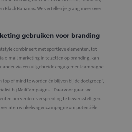
s en Black Bananas. We vertellen je graag meer over
rketing gebruiken voor branding
eetstyle combineert met sportieve elementen, tot
ia e-mail marketing in te zetten op branding, kan
er ander via een uitgebreide engagementcampagne.
 top of mind te worden én blijven bij de doelgroep”,
cialist bij MailCampaigns. “Daarvoor gaan we
nten om verdere verspreiding te bewerkstelligen.
de verlaten winkelwagencampagne om potentiële