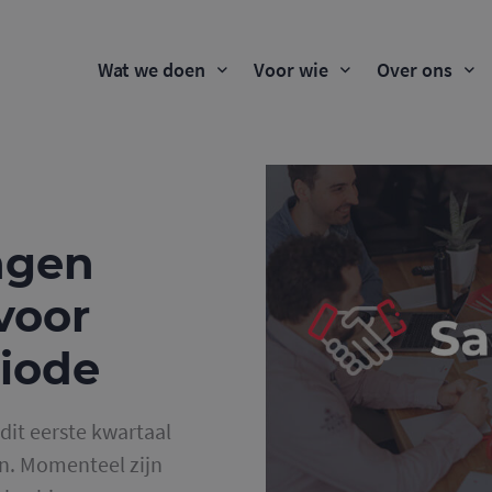
Wat we doen
Voor wie
Over ons
ngen
voor
iode
it eerste kwartaal
jn. Momenteel zijn