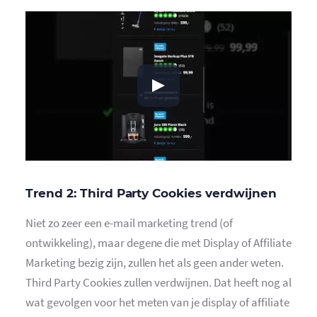
Trend 2: Third Party Cookies verdwijnen
Niet zo zeer een e-mail marketing trend (of
ontwikkeling), maar degene die met Display of Affiliate
Marketing bezig zijn, zullen het als geen ander weten.
Third Party Cookies zullen verdwijnen. Dat heeft nog al
wat gevolgen voor het meten van je display of affiliate