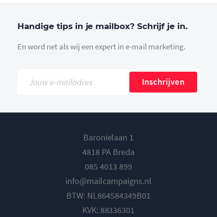
Handige tips in je mailbox? Schrijf je in.
En word net als wij een expert in e-mail marketing.
Inschrijven
Baronielaan 1
4818 PA Breda
085 4013 899
info@mailcampaigns.nl
BTW: NL864584349B01
KVK: 88336301