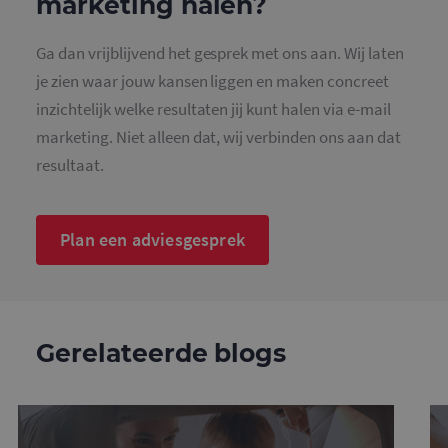
marketing halen?
b
t
i
Ga dan vrijblijvend het gesprek met ons aan. Wij laten
a
d
je zien waar jouw kansen liggen en maken concreet
w
o
inzichtelijk welke resultaten jij kunt halen via e-mail
v
g
marketing. Niet alleen dat, wij verbinden ons aan dat
t
H
resultaat.
g
w
g
n
w
k
Plan een adviesgesprek
v
e
Google Privacy Policy
v
b
e
s
g
p
Gerelateerde blogs
CookieScriptConsent
4 weken 2
D
CookieScript
dagen
w
www.mailcampaigns.nl
d
S
o
c