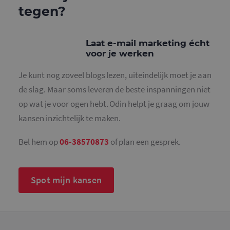
willekeurig
tegen?
gegeneree
nummer to
wijzen als 
Het is op
in elk
Laat e-mail marketing écht
paginaver
voor je werken
een site e
gebruikt 
bezoekers-,
Je kunt nog zoveel blogs lezen, uiteindelijk moet je aan
en
campagne
de slag. Maar soms leveren de beste inspanningen niet
te bereken
de
op wat je voor ogen hebt. Odin helpt je graag om jouw
analysera
van de site
kansen inzichtelijk te maken.
_gid
1 dag
Deze cooki
Google LLC
geplaatst 
.mailcampaigns.nl
Bel hem op
06-38570873
of plan een gesprek.
Google Ana
Het slaat 
unieke wa
voor elke 
pagina en 
deze bij e
Spot mijn kansen
gebruikt 
paginawee
te tellen en
houden.
_gat_UA-
.mailcampaigns.nl
1 minuut
Dit is een
36707191-1
patroonty