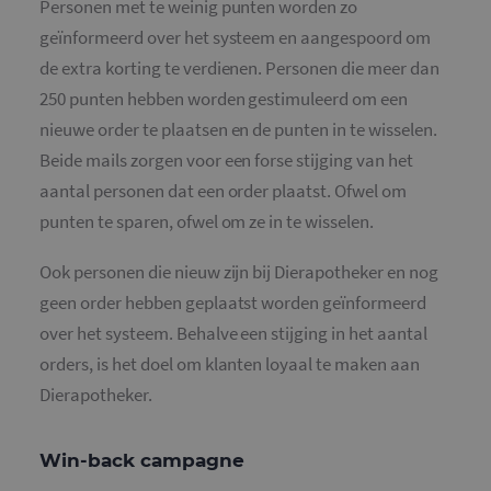
v
Personen met te weinig punten worden zo
o
c
geïnformeerd over het systeem en aangespoord om
v
S
de extra korting te verdienen. Personen die meer dan
n
c
250 punten hebben worden gestimuleerd om een
nieuwe order te plaatsen en de punten in te wisselen.
Beide mails zorgen voor een forse stijging van het
aantal personen dat een order plaatst. Ofwel om
Aanbieder
/
punten te sparen, ofwel om ze in te wisselen.
Naam
Vervaldatum
Omschrijv
Domein
_ga
1 jaar 1
Deze cook
Google LLC
Ook personen die nieuw zijn bij Dierapotheker en nog
maand
is gekoppe
.mailcampaigns.nl
Google Uni
geen order hebben geplaatst worden geïnformeerd
Analytics -
belangrijk
over het systeem. Behalve een stijging in het aantal
is van de 
algemeen
orders, is het doel om klanten loyaal te maken aan
gebruikte
analyseser
Dierapotheker.
Google. D
cookie wo
gebruikt o
gebruikers
Win-back campagne
ondersche
door een
willekeurig