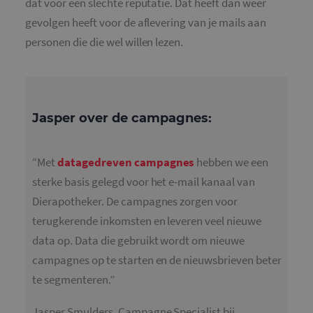
dat voor een slechte reputatie. Dat heeft dan weer
cookie ing
door Goog
gevolgen heeft voor de aflevering van je mails aan
Analytics, 
het
personen die die wel willen lezen.
patroonel
de naam h
unieke
identiteit
bevat van 
account of
website w
het betrek
Jasper over de campagnes:
heeft. Het 
variatie op
cookie die
gebruikt o
hoeveelhe
“Met
datagedreven campagnes
hebben we een
gegevens d
Google regi
sterke basis gelegd voor het e-mail kanaal van
op websit
veel verkee
Dierapotheker. De campagnes zorgen voor
beperken.
terugkerende inkomsten en leveren veel nieuwe
_gat_UA-
.mailcampaigns.nl
1 minuut
Dit is een
36707191-2
patroonty
data op. Data die gebruikt wordt om nieuwe
cookie ing
door Goog
campagnes op te starten en de nieuwsbrieven beter
Analytics, 
het
te segmenteren.”
patroonel
de naam h
unieke
Jasper Smulders, Campagne Specialist bij