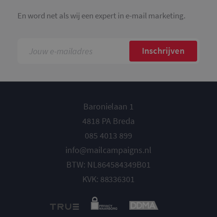
En word net als wij een expert in e-mail marketing.
Inschrijven
Baronielaan 1
4818 PA Breda
085 4013 899
info@mailcampaigns.nl
BTW: NL864584349B01
KVK: 88336301