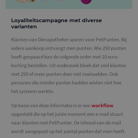
t
i
a
d
Loyaliteitscampagne met diverse
w
o
varianten
v
g
Klanten van Dierapotheker sparen voor PetPunten. Bij
t
H
iedere aankoop ontvangt men punten. Wie 250 punten
g
w
heeft gespaard kan de volgende order met 10 euro
g
n
korting bestellen. Uit onderzoek bleek dat veel klanten
w
k
met 250 of meer punten deze niet inwisselden. Ook
v
e
Google Privacy Policy
personen die minder punten hadden wisten niet hoe
v
b
het systeem werkte.
e
s
g
p
Op basis van deze informatie is er een
workflow
CookieScriptConsent
4 weken 2
D
CookieScript
opgesteld die op het juiste moment een e-mail stuurt
dagen
w
www.mailcampaigns.nl
d
naar klanten met PetPunten. De inhoud van de mail
S
o
wordt aangepast op het aantal punten dat men heeft.
c