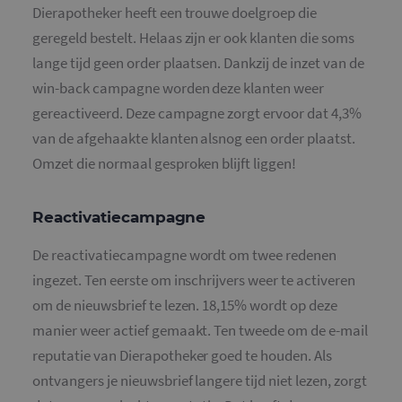
Dierapotheker heeft een trouwe doelgroep die
gegeneree
nummer to
geregeld bestelt. Helaas zijn er ook klanten die soms
wijzen als 
Het is op
lange tijd geen order plaatsen. Dankzij de inzet van de
in elk
paginaver
win-back campagne worden deze klanten weer
een site e
gebruikt 
gereactiveerd. Deze campagne zorgt ervoor dat 4,3%
bezoekers-,
en
van de afgehaakte klanten alsnog een order plaatst.
campagne
te bereken
Omzet die normaal gesproken blijft liggen!
de
analysera
van de site
_gid
1 dag
Deze cooki
Google LLC
Reactivatiecampagne
geplaatst 
.mailcampaigns.nl
Google Ana
Het slaat 
De reactivatiecampagne wordt om twee redenen
unieke wa
voor elke 
ingezet. Ten eerste om inschrijvers weer te activeren
pagina en 
deze bij e
om de nieuwsbrief te lezen. 18,15% wordt op deze
gebruikt 
paginawee
manier weer actief gemaakt.
Ten tweede om de e-mail
te tellen en
houden.
reputatie van Dierapotheker goed te houden. Als
ontvangers je nieuwsbrief langere tijd niet lezen, zorgt
_gat_UA-
.mailcampaigns.nl
1 minuut
Dit is een
36707191-1
patroonty