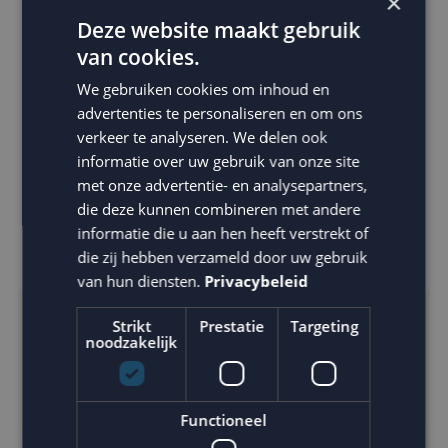
×
Op basis van een A/B test is bepaald dat het beste
Deze website maakt gebruik
verzendmoment voor de eerste e-mail 2 uur na de
van cookies.
bestelling is. De tweede e-mail wordt na 24 uur
We gebruiken cookies om inhoud en
verzonden.
advertenties te personaliseren en om ons
verkeer te analyseren. We delen ook
De campagne zorgt ervoor dat er alsnog honderden
informatie over uw gebruik van onze site
orders worden afgerekend. 9,27% van de ontvangers
met onze advertentie- en analysepartners,
die deze kunnen combineren met andere
plaatst na de eerste e-mail een order en 4,08% na
informatie die u aan hen heeft verstrekt of
ontvangst van de tweede mail.
die zij hebben verzameld door uw gebruik
van hun diensten.
Privacybeleid
Strikt
Prestatie
Targeting
noodzakelijk
Functioneel