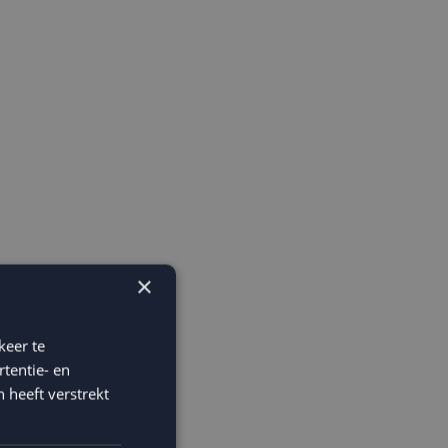
×
keer te
tentie- en
 heeft verstrekt