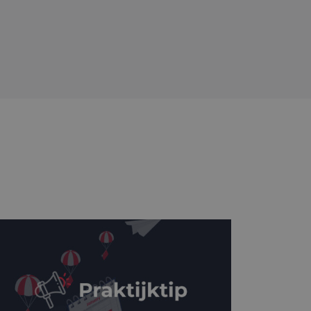
gle Analytics,
ke
website waarop het
ookie die wordt
registreert op
cs om de