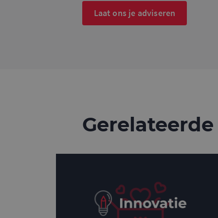
_gat_UA-
Laat ons je adviseren
36707191-2
_ga_4SR8QTF0BS
Gerelateerde