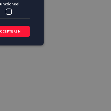
unctioneel
ACCEPTEREN
elding en
 basis van de PHP-
mene doeleinden die
ikerssessies te
 een willekeurig
bruikt, kan
ed voorbeeld is het
r een gebruiker