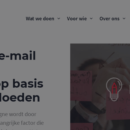
Wat we doen
Voor wie
Over ons
e-mail
p basis
loeden
gne wordt door
angrijke factor die