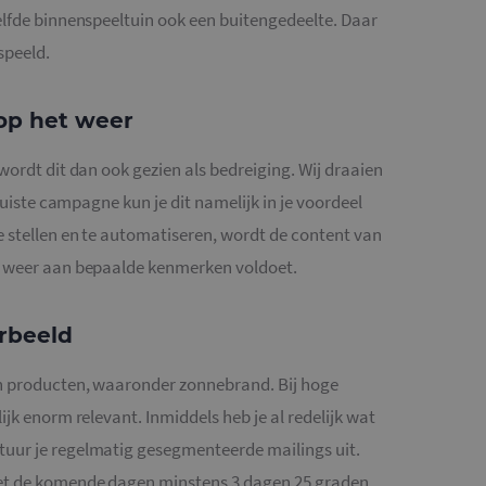
elfde binnenspeeltuin ook een buitengedeelte. Daar
speeld.
op het weer
wordt dit dan ook gezien als bedreiging. Wij draaien
 juiste campagne kun je dit namelijk in je voordeel
 stellen en te automatiseren, wordt de content van
t weer aan bepaalde kenmerken voldoet.
rbeeld
an producten, waaronder zonnebrand. Bij hoge
jk enorm relevant. Inmiddels heb je al redelijk wat
uur je regelmatig gesegmenteerde mailings uit.
het de komende dagen minstens 3 dagen 25 graden