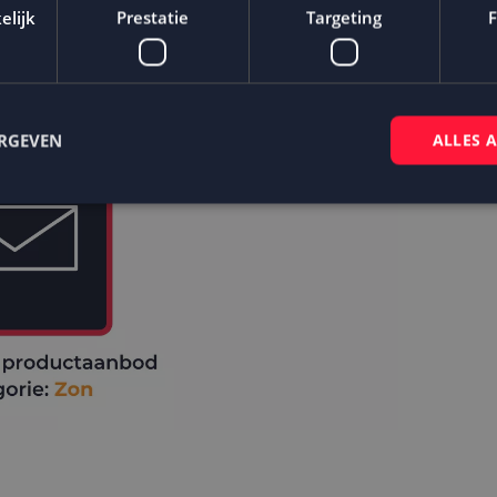
elijk
Prestatie
Targeting
F
ERGEVEN
ALLES 
Strikt noodzakelijk
Prestatie
Targeting
Functioneel
 cookies maken de kernfunctionaliteiten van de website mogelijk, zoals gebruikersaanm
bsite kan niet goed worden gebruikt zonder de strikt noodzakelijke cookies.
Aanbieder
/
Domein
Vervaldatum
Omschrijving
Sessie
Cookie gegenereerd door applicaties op
PHP.net
taal. Dit is een identificator voor alge
www.mailcampaigns.nl
wordt gebruikt om variabelen van gebru
onderhouden. Het is normaal gesproken
gegenereerd nummer, hoe het wordt ge
specifiek zijn voor de site, maar een go
behouden van een ingelogde status voo
tussen pagina's.