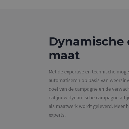
CookieScriptConse
Dynamische
Naam
maat
_ga
Met de expertise en technische moge
automatiseren op basis van weersinvl
doel van de campagne en de verwachte
_gid
dat jouw dynamische campagne altijd
_gat_UA-
als maatwerk wordt geleverd. Meer 
36707191-1
experts.