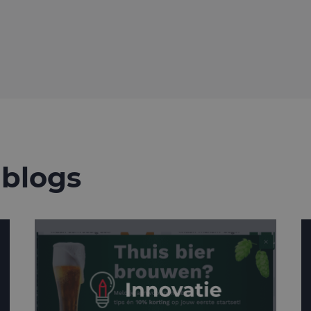
.mailcampaigns.nl
1 minuut
Dit is een patroontype-cookie ingesteld door Goo
waarbij het patroonelement in de naam het unie
identiteitsnummer bevat van het account of de 
betrekking heeft. Het is een variatie op de _gat-c
gebruikt om de hoeveelheid gegevens die Google 
websites met veel verkeer te beperken.
.mailcampaigns.nl
1 jaar 1
Deze cookie wordt gebruikt door Google Analyti
maand
sessiestatus te behouden.
 blogs