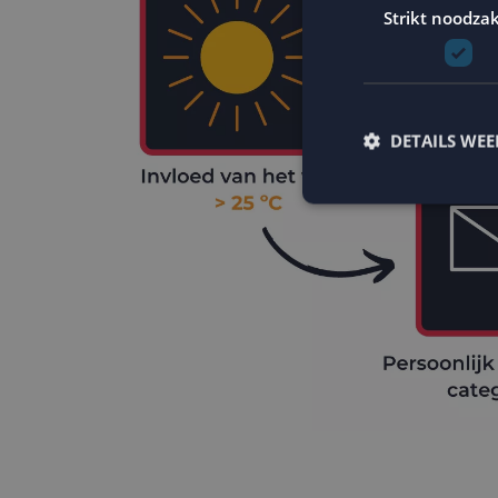
Strikt noodzak
DETAILS WE
Strikt noodzakelijke
accountbeheer. De we
Naam
PHPSESSID