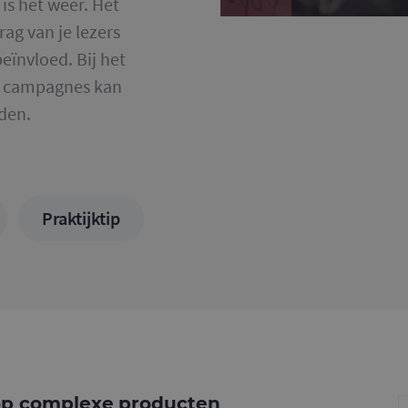
is het weer. Het
ag van je lezers
eïnvloed. Bij het
ng campagnes kan
den.
Praktijktip
op complexe producten