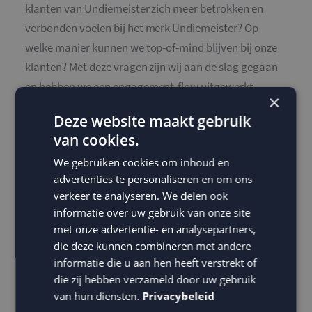
klanten van Undiemeister zich meer betrokken en
verbonden voelen bij het merk Undiemeister? Op
welke manier kunnen we top-of-mind blijven bij onze
klanten? Met deze vragen zijn wij aan de slag gegaan
en hebben we een engagement-flow uitgewerkt.
×
Hierbij hebben we ons niet alleen gefocust op
Deze website maakt gebruik
bestaande klanten, maar zijn we d.m.v. leadgeneratie
van cookies.
ook nieuwe potentiële klanten gaan verzamelen.
We gebruiken cookies om inhoud en
Met verbluffende resultaten:
advertenties te personaliseren en om ons
verkeer te analyseren. We delen ook
1569% omzetgroei vanuit e-mail marketing
informatie over uw gebruik van onze site
met onze advertentie- en analysepartners,
28000+ nieuwe inschrijvers op de nieuwsbrief
die deze kunnen combineren met andere
65% open rate automatische mailings
informatie die u aan hen heeft verstrekt of
die zij hebben verzameld door uw gebruik
27% open rate nieuwsbrieven
van hun diensten.
Privacybeleid