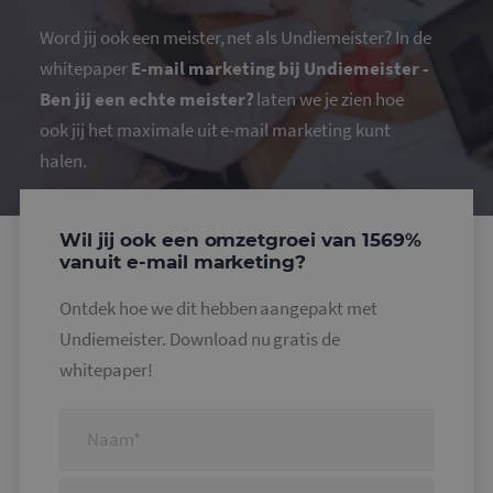
Word jij ook een meister, net als Undiemeister? In de
whitepaper
E-mail marketing bij Undiemeister -
Ben jij een echte meister?
laten we je zien hoe
ook jij het maximale uit e-mail marketing kunt
halen.
Wil jij ook een omzetgroei van 1569%
vanuit e-mail marketing?
Ontdek hoe we dit hebben aangepakt met
Undiemeister. Download nu gratis de
whitepaper!