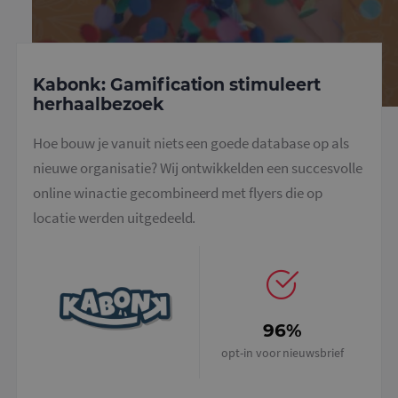
Aanbieder
/
Naam
Vervaldatum
Omschrijv
Kabonk: Gamification stimuleert
Domein
herhaalbezoek
_ga
1 jaar 1
Deze cook
Google LLC
maand
is gekoppe
.mailcampaigns.nl
Google Uni
Hoe bouw je vanuit niets een goede database op als
Analytics -
belangrijk
nieuwe organisatie? Wij ontwikkelden een succesvolle
is van de 
algemeen
online winactie gecombineerd met flyers die op
gebruikte
analyseser
locatie werden uitgedeeld.
Google. D
cookie wo
gebruikt o
gebruikers
ondersche
door een
willekeurig
gegeneree
nummer to
96%
wijzen als 
Het is op
opt-in voor nieuwsbrief
in elk
paginaver
een site e