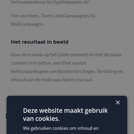
herhaalaankoop bij Hygiënepapier.nl.”
Tim van Hees, Team Lead Campagnes bij
MailCampaigns
Het resultaat in beeld
Door de e-mails op het juiste moment én met de juiste
content in te zetten, werd het aantal
herhaalaankopen van klanten fors hoger. De timing en
inhoud van de mails was hierin cruciaal.
×
Deze website maakt gebruik
Hoe ziet dat er dan uit?
van cookies.
We gebruiken cookies om inhoud en