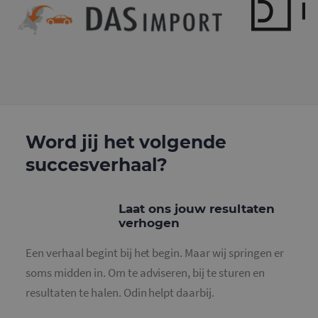
bevat van 
account of
website w
het betrek
heeft. Het 
variatie op
cookie die
gebruikt o
hoeveelhe
gegevens d
Google regi
op websit
veel verkee
beperken.
Word jij het volgende
_gat_UA-
.mailcampaigns.nl
1 minuut
Dit is een
succesverhaal?
36707191-2
patroonty
cookie ing
door Goog
Analytics, 
het
Laat ons jouw resultaten
patroonel
verhogen
de naam h
unieke
identiteit
Een verhaal begint bij het begin. Maar wij springen er
bevat van 
account of
soms midden in. Om te adviseren, bij te sturen en
website w
het betrek
resultaten te halen. Odin helpt daarbij.
heeft. Het 
variatie op
cookie die