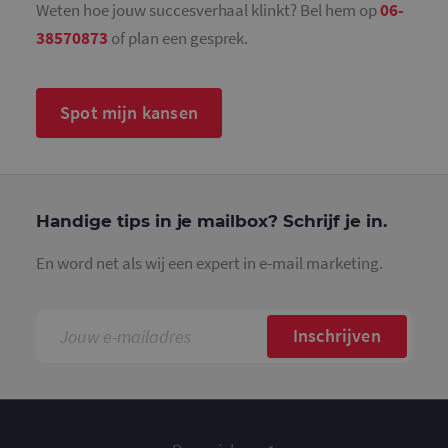
gebruikt o
Weten hoe jouw succesverhaal klinkt? Bel hem op
06-
hoeveelhe
gegevens d
38570873
of plan een gesprek.
Google regi
op websit
veel verkee
beperken.
Spot mijn kansen
_ga_4SR8QTF0BS
.mailcampaigns.nl
1 jaar 1
Deze cooki
maand
gebruikt d
Google Ana
om de sess
te behoud
Handige tips in je mailbox? Schrijf je in.
En word net als wij een expert in e-mail marketing.
Inschrijven