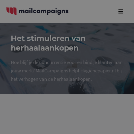
Het stimuleren van
herhaalaankopen
Hoe blijf je de concurrentie voor en bind je klanten aan
jouw merk? MailCampaigns helpt Hygiënepapier.nl bij
het verhogen van de herhaalaankopen.