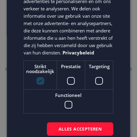
advertenties te personaliseren en om ons
verkeer te analyseren. We delen ook
informatie over uw gebruik van onze site
met onze advertentie- en analysepartners,
die deze kunnen combineren met andere
informatie die u aan hen heeft verstrekt of
die zij hebben verzameld door uw gebruik
van hun diensten.
Privacybeleid
Strikt
Prestatie
Targeting
noodzakelijk
Campagnes in elke customer journey fase
Functioneel
We zorgden ervoor dat elke doelgroep de juiste
berichten, op het juiste moment kreeg. Deze hebben
we onderverdeeld in 5 fases: oriëntatie, interesse,
aankoop, gebruik en loyaliteit.
ALLES ACCEPTEREN