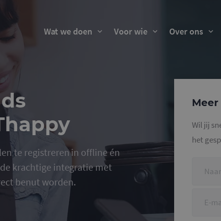
Wat we doen
Voor wie
Over ons
ads
Meer 
 Thappy
Wil jij 
het gesp
en te registreren in offline én
 de krachtige integratie met
rect benut worden.