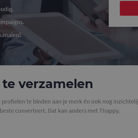
oudig.
ampaigns.
 kanalen!
s te verzamelen
m profielen te binden aan je merk én ook nog inzichteli
t beste converteert. Dat kan anders met Thappy.