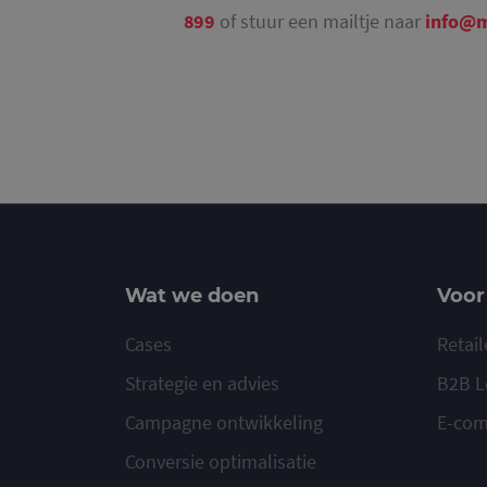
899
of stuur een mailtje naar
info@m
Wat we doen
Voor
Cases
Retail
Strategie en advies
B2B L
Campagne ontwikkeling
E-co
Conversie optimalisatie