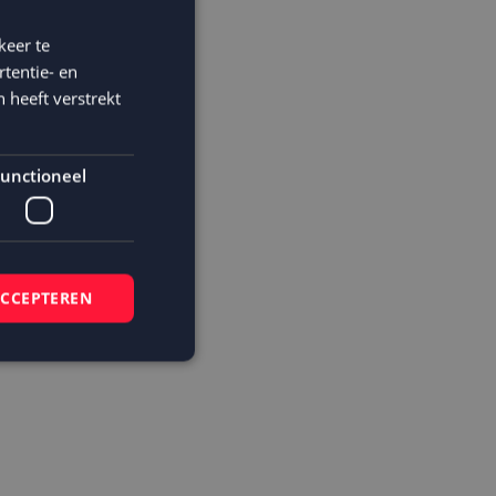
keer te
tentie- en
 heeft verstrekt
unctioneel
ACCEPTEREN
e naar een
elding en