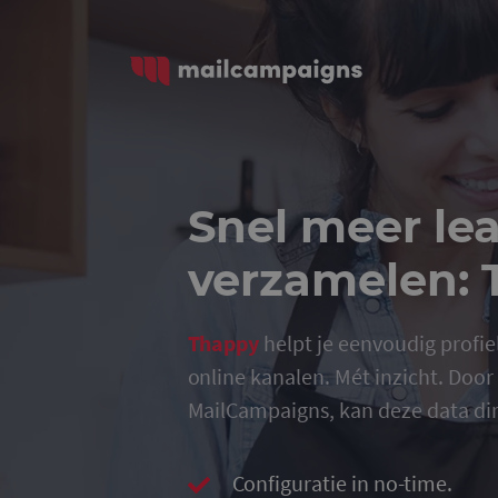
Snel meer le
verzamelen:
Thappy
helpt je eenvoudig profiel
online kanalen. Mét inzicht. Door
MailCampaigns, kan deze data di
Configuratie in no-time.