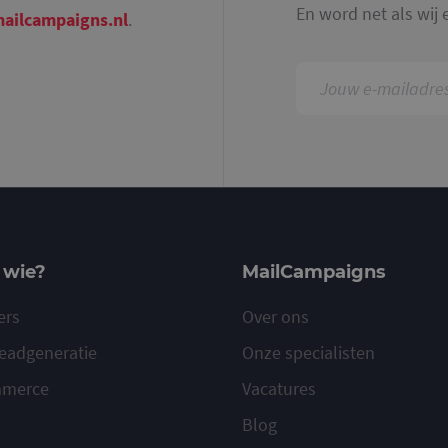
En word net als wij 
ailcampaigns.nl
.
 wie?
MailCampaigns
ers
Over ons
eadgeneratie
Onze specialisten
mmerce
Vacatures
Blog