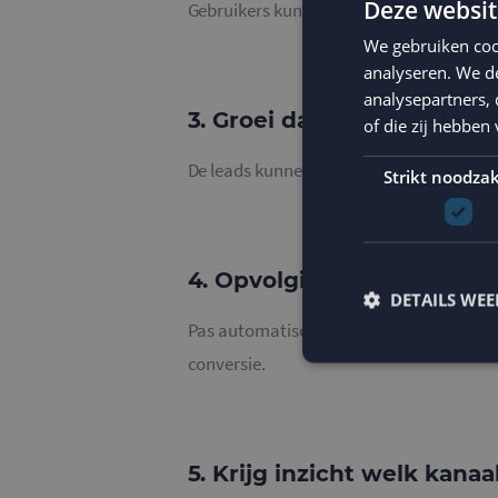
Deze websit
Gebruikers kunnen zichzelf eenvoudig re
We gebruiken coo
analyseren. We de
analysepartners,
3. Groei database
of die zij hebbe
De leads kunnen vanuit Thappy automa
Strikt noodzak
4. Opvolging per mail
DETAILS WE
Pas automatisch campagnes in MailCampai
conversie.
Strikt noodzakelijke
accountbeheer. De we
5. Krijg inzicht welk kanaa