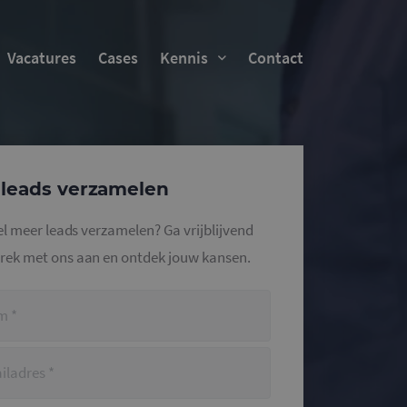
Vacatures
Cases
Kennis
Contact
leads verzamelen
snel meer leads verzamelen? Ga vrijblijvend
rek met ons aan en ontdek jouw kansen.