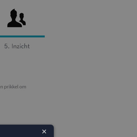
en prikkel om
×