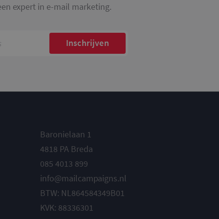
een expert in e-mail marketing.
Inschrijven
Baronielaan 1
4818 PA Breda
085 4013 899
info@mailcampaigns.nl
BTW: NL864584349B01
KVK: 88336301