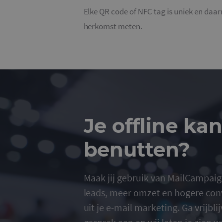
Naam
Elke QR code of NFC tag is uniek en daar
PHPSESSID
herkomst meten.
CookieScriptConse
Je offline ka
Naam
benutten?
_ga
Maak jij gebruik van MailCampaign
leads, meer omzet en hogere conv
uit je e-mail marketing. Ga vrijbl