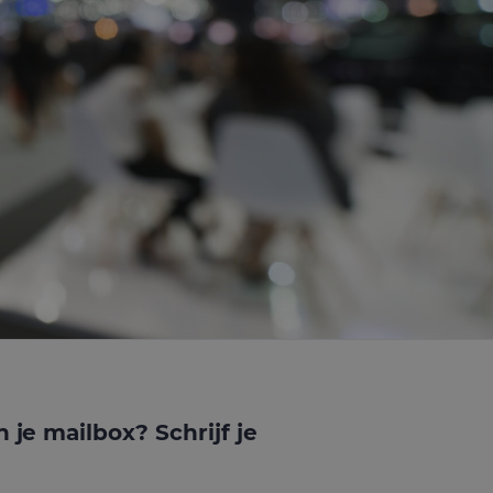
s. Het slaat een
erkt deze bij en
bij te houden.
gle Analytics,
ke
website waarop het
ookie die wordt
registreert op
gle Analytics,
ke
website waarop het
ookie die wordt
registreert op
cs om de
n je mailbox? Schrijf je