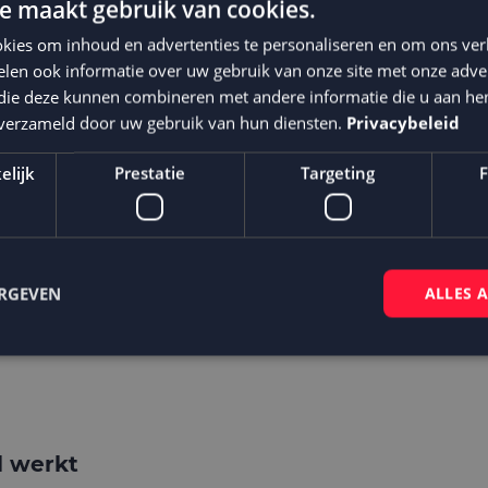
e maakt gebruik van cookies.
gistreren met hun mobiele telefoon.
kies om inhoud en advertenties te personaliseren en om ons ver
len ook informatie over uw gebruik van onze site met onze adver
 die deze kunnen combineren met andere informatie die u aan hen
n verzameld door uw gebruik van hun diensten.
Privacybeleid
tisch doorgestuurd worden naar MailCampaigns.
elijk
Prestatie
Targeting
F
ERGEVEN
ALLES 
gns toe om de leads op te volgen. Verrijk profielen en werkt to
Strikt noodzakelijk
Prestatie
Targeting
Functioneel
 cookies maken de kernfunctionaliteiten van de website mogelijk, zoals gebruikersaanm
bsite kan niet goed worden gebruikt zonder de strikt noodzakelijke cookies.
l werkt