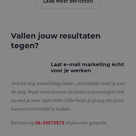
Laad meer berichten
cookie wo
gebruikt o
gebruikers
ondersche
door een
willekeurig
gegeneree
nummer to
Vallen jouw resultaten
wijzen als 
Het is op
tegen?
in elk
paginaver
een site e
gebruikt 
bezoekers-,
Laat e-mail marketing écht
en
campagne
voor je werken
te bereken
de
analysera
Je kunt nog zoveel blogs lezen, uiteindelijk moet je aan
van de site
de slag. Maar soms leveren de beste inspanningen niet
_gid
1 dag
Deze cooki
Google LLC
geplaatst 
op wat je voor ogen hebt. Odin helpt je graag om jouw
.mailcampaigns.nl
Google Ana
Het slaat 
kansen inzichtelijk te maken.
unieke wa
voor elke 
pagina en 
Bel hem op
06-38570873
of plan een gesprek.
deze bij e
gebruikt 
paginawee