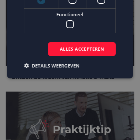
Functioneel
ALLES ACCEPTEREN
DETAILS WEERGEVEN
Ontdek de kracht van kinetic e-mails
Strikt noodzakelijk
Prestatie
Targeting
Functioneel
Strikt noodzakelijke cookies maken de
kernfunctionaliteiten van de website mogelijk, zoals
gebruikersaanmelding en accountbeheer. De
website kan niet goed worden gebruikt zonder de
strikt noodzakelijke cookies.