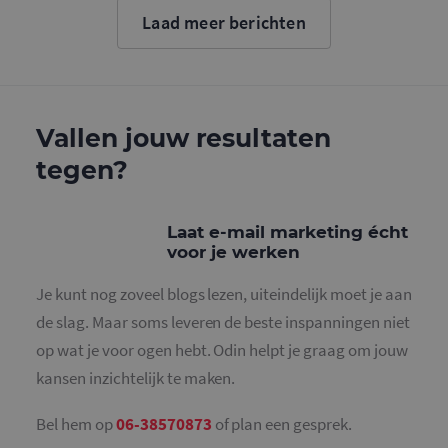
cookie wo
Laad meer berichten
gebruikt o
gebruikers
ondersche
door een
willekeurig
gegeneree
nummer to
wijzen als 
Vallen jouw resultaten
Het is op
in elk
tegen?
paginaver
een site e
gebruikt 
bezoekers-,
en
Laat e-mail marketing écht
campagne
voor je werken
te bereken
de
analysera
Je kunt nog zoveel blogs lezen, uiteindelijk moet je aan
van de site
de slag. Maar soms leveren de beste inspanningen niet
_gid
1 dag
Deze cooki
Google LLC
geplaatst 
.mailcampaigns.nl
op wat je voor ogen hebt. Odin helpt je graag om jouw
Google Ana
Het slaat 
kansen inzichtelijk te maken.
unieke wa
voor elke 
pagina en 
deze bij e
Bel hem op
06-38570873
of plan een gesprek.
gebruikt 