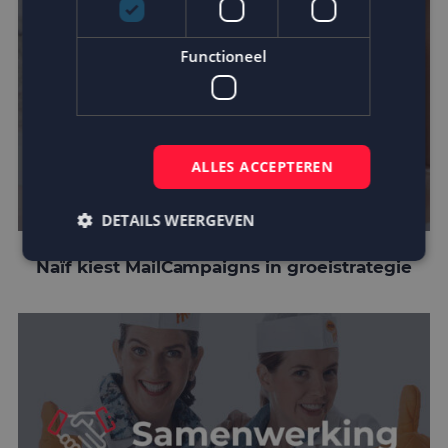
Functioneel
ALLES ACCEPTEREN
DETAILS WEERGEVEN
Naïf kiest MailCampaigns in groeistrategie
Strikt noodzakelijk
Prestatie
Targeting
Functioneel
Strikt noodzakelijke cookies maken de
kernfunctionaliteiten van de website mogelijk, zoals
gebruikersaanmelding en accountbeheer. De
website kan niet goed worden gebruikt zonder de
strikt noodzakelijke cookies.