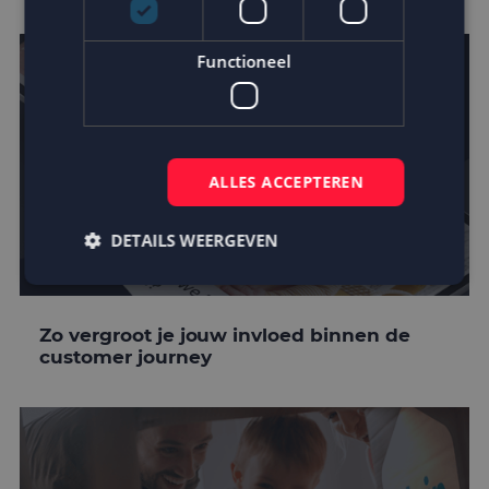
Functioneel
ALLES ACCEPTEREN
DETAILS WEERGEVEN
Strikt noodzakelijk
Prestatie
Targeting
Zo vergroot je jouw invloed binnen de
customer journey
Functioneel
Strikt noodzakelijke cookies maken de
kernfunctionaliteiten van de website mogelijk, zoals
gebruikersaanmelding en accountbeheer. De
website kan niet goed worden gebruikt zonder de
strikt noodzakelijke cookies.