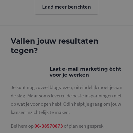
cookie wo
Laad meer berichten
gebruikt o
gebruikers
ondersche
door een
willekeurig
gegeneree
nummer to
wijzen als 
Vallen jouw resultaten
Het is op
in elk
tegen?
paginaver
een site e
gebruikt 
bezoekers-,
en
Laat e-mail marketing écht
campagne
voor je werken
te bereken
de
analysera
Je kunt nog zoveel blogs lezen, uiteindelijk moet je aan
van de site
de slag. Maar soms leveren de beste inspanningen niet
_gid
1 dag
Deze cooki
Google LLC
geplaatst 
.mailcampaigns.nl
op wat je voor ogen hebt. Odin helpt je graag om jouw
Google Ana
Het slaat 
kansen inzichtelijk te maken.
unieke wa
voor elke 
pagina en 
deze bij e
Bel hem op
06-38570873
of plan een gesprek.
gebruikt 