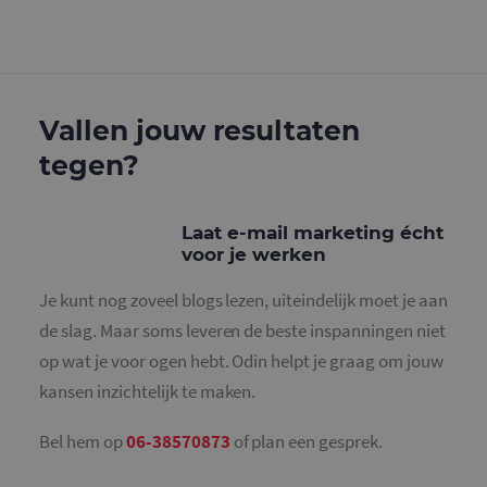
g
w
g
n
w
k
v
e
Google Privacy Policy
Vallen jouw resultaten
v
b
e
tegen?
s
g
p
Laat e-mail marketing écht
CookieScriptConsent
4 weken 2
D
CookieScript
dagen
w
www.mailcampaigns.nl
voor je werken
d
S
o
Je kunt nog zoveel blogs lezen, uiteindelijk moet je aan
c
v
de slag. Maar soms leveren de beste inspanningen niet
o
c
op wat je voor ogen hebt. Odin helpt je graag om jouw
v
S
kansen inzichtelijk te maken.
n
c
Bel hem op
06-38570873
of plan een gesprek.