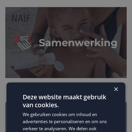
×
Naïf kiest MailCampaigns in groeistrategie
Deze website maakt gebruik
van cookies.
We gebruiken cookies om inhoud en
advertenties te personaliseren en om ons
verkeer te analyseren. We delen ook