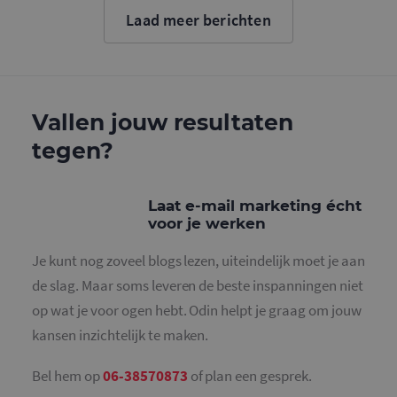
cookie wo
Laad meer berichten
gebruikt o
gebruikers
ondersche
door een
willekeurig
gegeneree
nummer to
wijzen als 
Vallen jouw resultaten
Het is op
in elk
tegen?
paginaver
een site e
gebruikt 
bezoekers-,
en
Laat e-mail marketing écht
campagne
voor je werken
te bereken
de
analysera
Je kunt nog zoveel blogs lezen, uiteindelijk moet je aan
van de site
de slag. Maar soms leveren de beste inspanningen niet
_gid
1 dag
Deze cooki
Google LLC
geplaatst 
.mailcampaigns.nl
op wat je voor ogen hebt. Odin helpt je graag om jouw
Google Ana
Het slaat 
kansen inzichtelijk te maken.
unieke wa
voor elke 
pagina en 
deze bij e
Bel hem op
06-38570873
of plan een gesprek.
gebruikt 