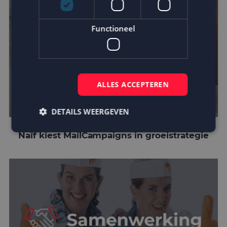
Functioneel
ALLES ACCEPTEREN
DETAILS WEERGEVEN
Naïf kiest MailCampaigns in groeistrategie
Strikt noodzakelijk
Prestatie
Targeting
Functioneel
Strikt noodzakelijke cookies maken de
kernfunctionaliteiten van de website mogelijk, zoals
gebruikersaanmelding en accountbeheer. De
website kan niet goed worden gebruikt zonder de
strikt noodzakelijke cookies.