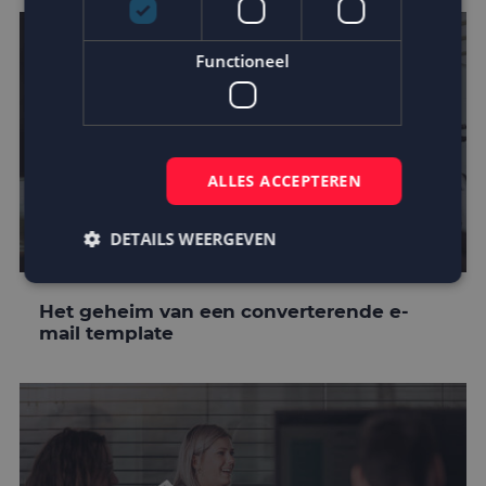
Functioneel
ALLES ACCEPTEREN
DETAILS WEERGEVEN
Het geheim van een converterende e-
Strikt noodzakelijk
Prestatie
Targeting
mail template
Functioneel
Strikt noodzakelijke cookies maken de
kernfunctionaliteiten van de website mogelijk, zoals
gebruikersaanmelding en accountbeheer. De
website kan niet goed worden gebruikt zonder de
strikt noodzakelijke cookies.