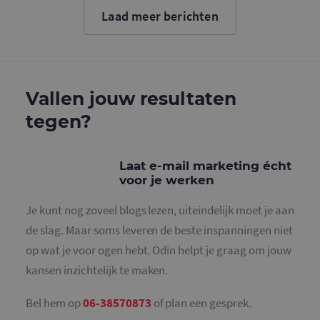
cookie wo
Laad meer berichten
gebruikt o
gebruikers
ondersche
door een
willekeurig
gegeneree
nummer to
wijzen als 
Vallen jouw resultaten
Het is op
in elk
tegen?
paginaver
een site e
gebruikt 
bezoekers-,
en
Laat e-mail marketing écht
campagne
voor je werken
te bereken
de
analysera
Je kunt nog zoveel blogs lezen, uiteindelijk moet je aan
van de site
de slag. Maar soms leveren de beste inspanningen niet
_gid
1 dag
Deze cooki
Google LLC
geplaatst 
.mailcampaigns.nl
op wat je voor ogen hebt. Odin helpt je graag om jouw
Google Ana
Het slaat 
kansen inzichtelijk te maken.
unieke wa
voor elke 
pagina en 
deze bij e
Bel hem op
06-38570873
of plan een gesprek.
gebruikt 