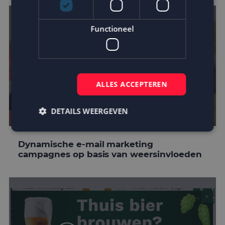
Functioneel
ALLES ACCEPTEREN
DETAILS WEERGEVEN
Dynamische e-mail marketing
Strikt noodzakelijk
Prestatie
Targeting
campagnes op basis van weersinvloeden
Functioneel
Strikt noodzakelijke cookies maken de
kernfunctionaliteiten van de website mogelijk, zoals
gebruikersaanmelding en accountbeheer. De
website kan niet goed worden gebruikt zonder de
strikt noodzakelijke cookies.