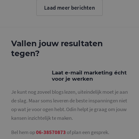
Google. D
cookie wo
Laad meer berichten
gebruikt o
gebruikers
ondersche
door een
willekeurig
gegeneree
nummer to
wijzen als 
Vallen jouw resultaten
Het is op
in elk
tegen?
paginaver
een site e
gebruikt 
bezoekers-,
en
Laat e-mail marketing écht
campagne
voor je werken
te bereken
de
analysera
Je kunt nog zoveel blogs lezen, uiteindelijk moet je aan
van de site
de slag. Maar soms leveren de beste inspanningen niet
_gid
1 dag
Deze cooki
Google LLC
geplaatst 
.mailcampaigns.nl
op wat je voor ogen hebt. Odin helpt je graag om jouw
Google Ana
Het slaat 
kansen inzichtelijk te maken.
unieke wa
voor elke 
pagina en 
deze bij e
Bel hem op
06-38570873
of plan een gesprek.
gebruikt 