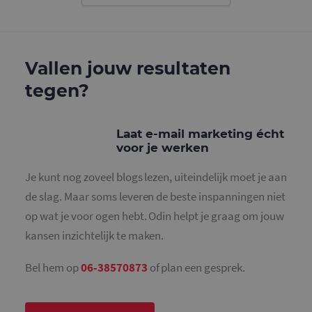
gebruikt o
gebruikers
ondersche
door een
willekeurig
gegeneree
Vallen jouw resultaten
nummer to
wijzen als 
Het is op
tegen?
in elk
paginaver
een site e
gebruikt 
bezoekers-,
Laat e-mail marketing écht
en
voor je werken
campagne
te bereken
de
Je kunt nog zoveel blogs lezen, uiteindelijk moet je aan
analysera
van de site
de slag. Maar soms leveren de beste inspanningen niet
_gid
1 dag
Deze cooki
Google LLC
op wat je voor ogen hebt. Odin helpt je graag om jouw
geplaatst 
.mailcampaigns.nl
Google Ana
kansen inzichtelijk te maken.
Het slaat 
unieke wa
voor elke 
Bel hem op
06-38570873
of plan een gesprek.
pagina en 
deze bij e
gebruikt 
paginawee
te tellen en