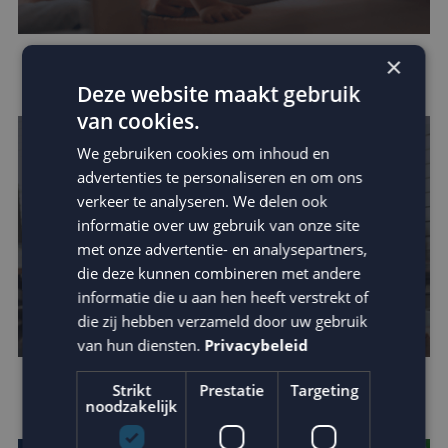
×
Omzetverhoging via datagedreven e-mail
Deze website maakt gebruik
van cookies.
We gebruiken cookies om inhoud en
advertenties te personaliseren en om ons
verkeer te analyseren. We delen ook
informatie over uw gebruik van onze site
met onze advertentie- en analysepartners,
die deze kunnen combineren met andere
informatie die u aan hen heeft verstrekt of
die zij hebben verzameld door uw gebruik
van hun diensten.
Privacybeleid
Strikt
Prestatie
Targeting
Houd je e-mail reputatie hoog!
noodzakelijk