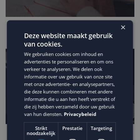
×
Verhoog de impact van je e-mail: schrijf
Deze website maakt gebruik
betere teksten
van cookies.
We gebruiken cookies om inhoud en
advertenties te personaliseren en om ons
verkeer te analyseren. We delen ook
informatie over uw gebruik van onze site
met onze advertentie- en analysepartners,
die deze kunnen combineren met andere
informatie die u aan hen heeft verstrekt of
die zij hebben verzameld door uw gebruik
van hun diensten.
Privacybeleid
Strikt
Prestatie
Targeting
noodzakelijk
Zo vergroot je jouw invloed binnen de