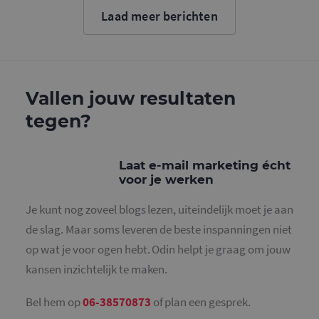
cookie wo
Laad meer berichten
gebruikt o
gebruikers
ondersche
door een
willekeurig
gegeneree
nummer to
wijzen als 
Vallen jouw resultaten
Het is op
in elk
tegen?
paginaver
een site e
gebruikt 
bezoekers-,
en
Laat e-mail marketing écht
campagne
voor je werken
te bereken
de
analysera
Je kunt nog zoveel blogs lezen, uiteindelijk moet je aan
van de site
de slag. Maar soms leveren de beste inspanningen niet
_gid
1 dag
Deze cooki
Google LLC
geplaatst 
.mailcampaigns.nl
op wat je voor ogen hebt. Odin helpt je graag om jouw
Google Ana
Het slaat 
kansen inzichtelijk te maken.
unieke wa
voor elke 
pagina en 
deze bij e
Bel hem op
06-38570873
of plan een gesprek.
gebruikt 