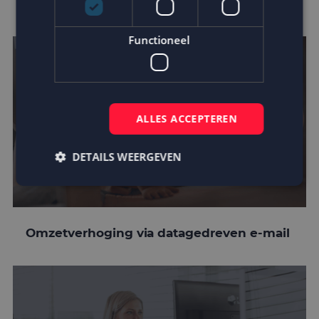
customer journey
Functioneel
ALLES ACCEPTEREN
DETAILS WEERGEVEN
Strikt noodzakelijk
Prestatie
Targeting
Omzetverhoging via datagedreven e-mail
Functioneel
Strikt noodzakelijke cookies maken de
kernfunctionaliteiten van de website mogelijk, zoals
gebruikersaanmelding en accountbeheer. De
website kan niet goed worden gebruikt zonder de
strikt noodzakelijke cookies.