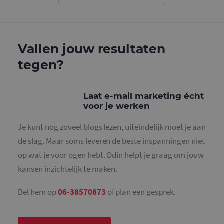
gebruikt o
gebruikers
ondersche
door een
willekeurig
gegeneree
Vallen jouw resultaten
nummer to
wijzen als 
Het is op
tegen?
in elk
paginaver
een site e
gebruikt 
bezoekers-,
Laat e-mail marketing écht
en
voor je werken
campagne
te bereken
de
Je kunt nog zoveel blogs lezen, uiteindelijk moet je aan
analysera
van de site
de slag. Maar soms leveren de beste inspanningen niet
_gid
1 dag
Deze cooki
Google LLC
op wat je voor ogen hebt. Odin helpt je graag om jouw
geplaatst 
.mailcampaigns.nl
Google Ana
kansen inzichtelijk te maken.
Het slaat 
unieke wa
voor elke 
Bel hem op
06-38570873
of plan een gesprek.
pagina en 
deze bij e
gebruikt 
paginawee
te tellen en