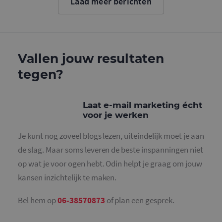
Laad meer berichten
cookie wo
gebruikt o
gebruikers
ondersche
door een
willekeurig
gegeneree
nummer to
Vallen jouw resultaten
wijzen als 
Het is op
tegen?
in elk
paginaver
een site e
gebruikt 
bezoekers-,
Laat e-mail marketing écht
en
campagne
voor je werken
te bereken
de
analysera
Je kunt nog zoveel blogs lezen, uiteindelijk moet je aan
van de site
de slag. Maar soms leveren de beste inspanningen niet
_gid
1 dag
Deze cooki
Google LLC
geplaatst 
op wat je voor ogen hebt. Odin helpt je graag om jouw
.mailcampaigns.nl
Google Ana
Het slaat 
kansen inzichtelijk te maken.
unieke wa
voor elke 
pagina en 
Bel hem op
06-38570873
of plan een gesprek.
deze bij e
gebruikt 
paginawee