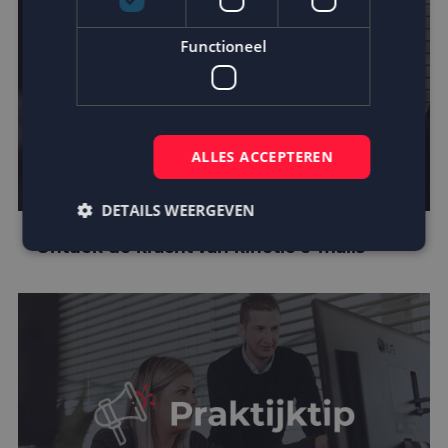
Functioneel
ALLES ACCEPTEREN
DETAILS WEERGEVEN
Ontdek de kracht van kinetic e-mails
Strikt noodzakelijk
Prestatie
Targeting
Functioneel
Strikt noodzakelijke cookies maken de
kernfunctionaliteiten van de website mogelijk, zoals
gebruikersaanmelding en accountbeheer. De
website kan niet goed worden gebruikt zonder de
strikt noodzakelijke cookies.