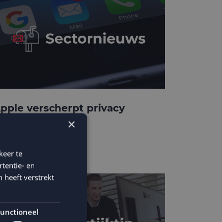
pple verscherpt privacy
rotection
×
keer te
tentie- en
 heeft verstrekt
unctioneel