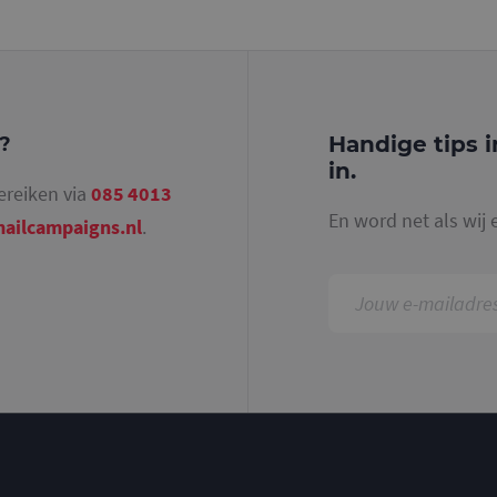
identiteitsnummer bevat van het account of de 
betrekking heeft. Het is een variatie op de _gat-c
gebruikt om de hoeveelheid gegevens die Google 
websites met veel verkeer te beperken.
.mailcampaigns.nl
1 jaar 1
Deze cookie wordt gebruikt door Google Analyti
maand
sessiestatus te behouden.
Handige tips i
g?
in.
ereiken via
085 4013
En word net als wij 
ailcampaigns.nl
.