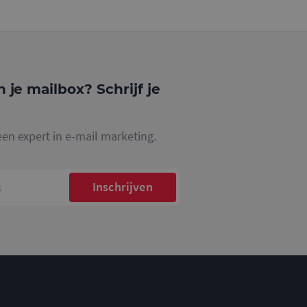
website waarop het
ookie die wordt
registreert op
cs om de
n je mailbox? Schrijf je
een expert in e-mail marketing.
Inschrijven