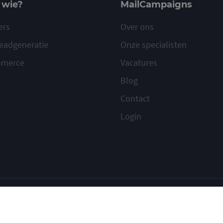
 wie?
MailCampaigns
ers
Over ons
eadgeneratie
Onze specialisten
mmerce
Vacatures
Blog
Contact
Login
ilcampaigns
Voorwaarden
Privacy
Cookies
Meld misbruik