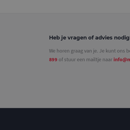
_ga_4SR8QTF0BS
Heb je vragen of advies nodi
We horen graag van je. Je kunt ons b
899
of stuur een mailtje naar
info@m