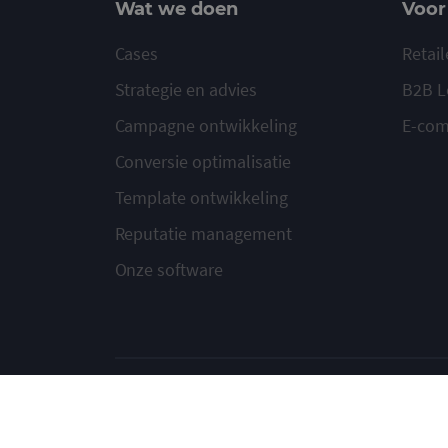
Wat we doen
Voor
Cases
Retail
Strategie en advies
B2B L
Campagne ontwikkeling
E-co
Conversie optimalisatie
Template ontwikkeling
Reputatie management
Onze software
© 2020-2026 Ma