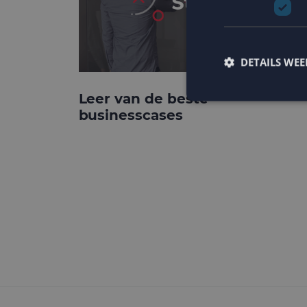
DETAILS WE
Leer van de beste
businesscases
Strikt noodzakelijke
accountbeheer. De we
Naam
PHPSESSID
CookieScriptConse