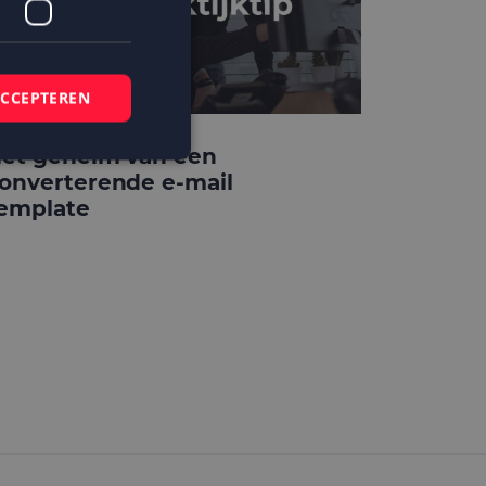
ACCEPTEREN
et geheim van een
onverterende e-mail
emplate
elding en
 basis van de PHP-
mene doeleinden die
ikerssessies te
 een willekeurig
bruikt, kan
ed voorbeeld is het
r een gebruiker
kie-Script.com-
zoekers te