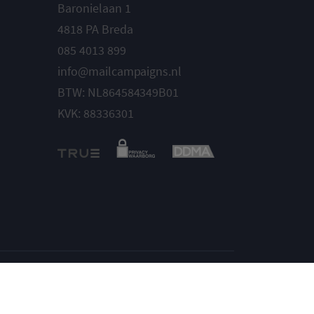
Baronielaan 1
4818 PA Breda
085 4013 899
info@mailcampaigns.nl
BTW: NL864584349B01
KVK: 88336301
Instellingen