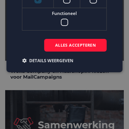
Functioneel
ALLES ACCEPTEREN
DETAILS WEERGEVEN
Wella Company en Haarshop.nl kiezen
voor MailCampaigns
Strikt noodzakelijk
Prestatie
Targeting
Functioneel
Strikt noodzakelijke cookies maken de
kernfunctionaliteiten van de website mogelijk, zoals
gebruikersaanmelding en accountbeheer. De
website kan niet goed worden gebruikt zonder de
strikt noodzakelijke cookies.