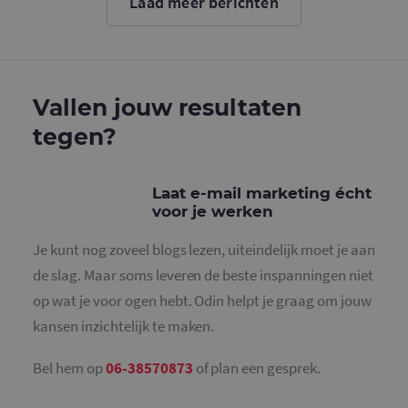
Laad meer berichten
cookie wo
gebruikt o
gebruikers
ondersche
door een
willekeurig
gegeneree
nummer to
Vallen jouw resultaten
wijzen als 
Het is op
tegen?
in elk
paginaver
een site e
gebruikt 
bezoekers-,
Laat e-mail marketing écht
en
campagne
voor je werken
te bereken
de
analysera
Je kunt nog zoveel blogs lezen, uiteindelijk moet je aan
van de site
de slag. Maar soms leveren de beste inspanningen niet
_gid
1 dag
Deze cooki
Google LLC
geplaatst 
op wat je voor ogen hebt. Odin helpt je graag om jouw
.mailcampaigns.nl
Google Ana
Het slaat 
kansen inzichtelijk te maken.
unieke wa
voor elke 
pagina en 
Bel hem op
06-38570873
of plan een gesprek.
deze bij e
gebruikt 
paginawee