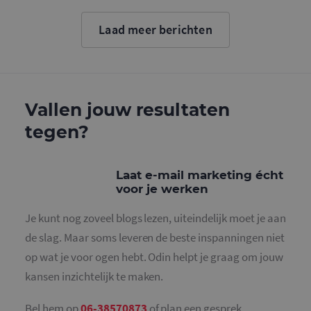
Google. D
cookie wo
gebruikt o
Laad meer berichten
gebruikers
ondersche
door een
willekeurig
gegeneree
nummer to
wijzen als 
Het is op
Vallen jouw resultaten
in elk
paginaver
tegen?
een site e
gebruikt 
bezoekers-,
en
campagne
Laat e-mail marketing écht
te bereken
voor je werken
de
analysera
van de site
Je kunt nog zoveel blogs lezen, uiteindelijk moet je aan
_gid
1 dag
Deze cooki
Google LLC
de slag. Maar soms leveren de beste inspanningen niet
geplaatst 
.mailcampaigns.nl
Google Ana
op wat je voor ogen hebt. Odin helpt je graag om jouw
Het slaat 
unieke wa
kansen inzichtelijk te maken.
voor elke 
pagina en 
deze bij e
Bel hem op
06-38570873
of plan een gesprek.
gebruikt 