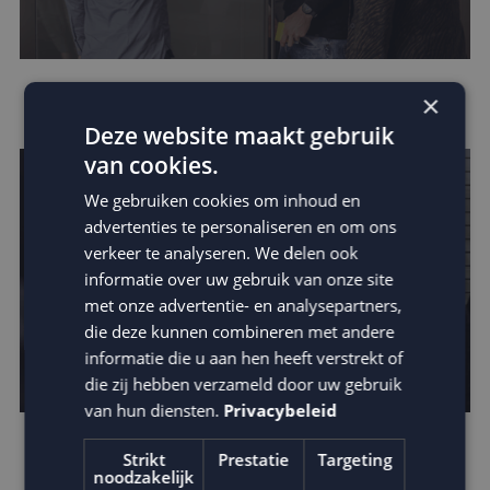
Leer van de beste businesscases
×
Deze website maakt gebruik
van cookies.
We gebruiken cookies om inhoud en
advertenties te personaliseren en om ons
verkeer te analyseren. We delen ook
informatie over uw gebruik van onze site
met onze advertentie- en analysepartners,
die deze kunnen combineren met andere
informatie die u aan hen heeft verstrekt of
die zij hebben verzameld door uw gebruik
van hun diensten.
Privacybeleid
Ontdek de kracht van kinetic e-mails
Strikt
Prestatie
Targeting
noodzakelijk