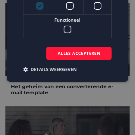
Functioneel
ALLES ACCEPTEREN
DETAILS WEERGEVEN
Het geheim van een converterende e-
mail template
Strikt noodzakelijk
Prestatie
Targeting
Functioneel
Strikt noodzakelijke cookies maken de
kernfunctionaliteiten van de website mogelijk, zoals
gebruikersaanmelding en accountbeheer. De
website kan niet goed worden gebruikt zonder de
strikt noodzakelijke cookies.