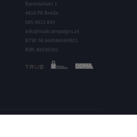
Baronielaan 1
4818 PA Breda
085 4013 899
info@mailcampaigns.nl
BTW: NL864584349B01
KVK: 88336301
Instellingen