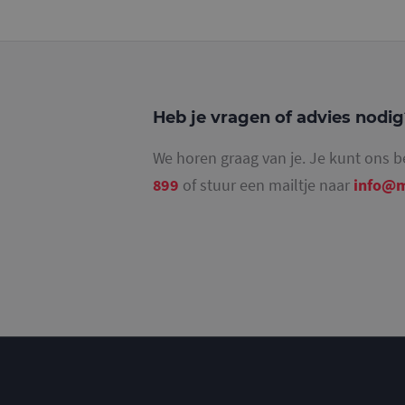
_ga_4SR8QTF0BS
Heb je vragen of advies nodi
We horen graag van je. Je kunt ons b
899
of stuur een mailtje naar
info@m