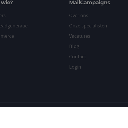
 wie?
MailCampaigns
ers
Over ons
eadgeneratie
Onze specialisten
mmerce
Vacatures
Blog
Contact
Login
ilcampaigns
Voorwaarden
Privacy
Cookies
Meld misbruik