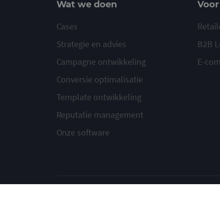
Wat we doen
Voor
Cases
Retail
Strategie en advies
B2B L
Campagne ontwikkeling
E-co
Conversie optimalisatie
Template ontwikkeling
Reputatie management
Onze software
© 2020-2026 Ma