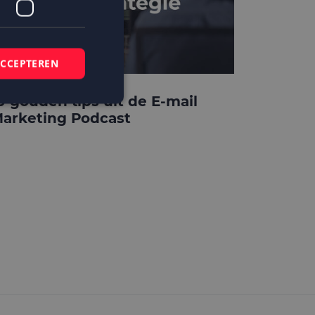
ACCEPTEREN
0 gouden tips uit de E-mail
arketing Podcast
elding en
 basis van de PHP-
mene doeleinden die
ikerssessies te
 een willekeurig
bruikt, kan
ed voorbeeld is het
r een gebruiker
kie-Script.com-
zoekers te