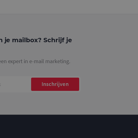
website waarop het
ookie die wordt
registreert op
cs om de
n je mailbox? Schrijf je
een expert in e-mail marketing.
Inschrijven