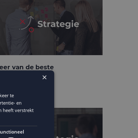
eer van de beste
usinesscases
×
keer te
tentie- en
 heeft verstrekt
unctioneel