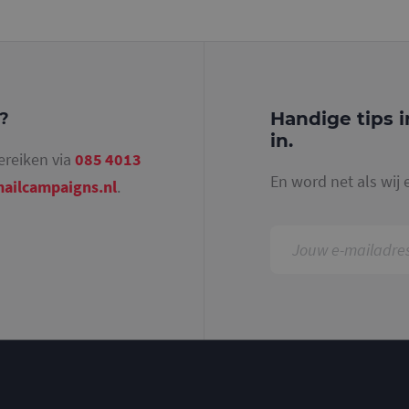
identiteitsnummer bevat van het account of de 
betrekking heeft. Het is een variatie op de _gat-c
gebruikt om de hoeveelheid gegevens die Google 
websites met veel verkeer te beperken.
.mailcampaigns.nl
1 jaar 1
Deze cookie wordt gebruikt door Google Analyti
maand
sessiestatus te behouden.
Handige tips i
g?
in.
ereiken via
085 4013
En word net als wij 
ailcampaigns.nl
.