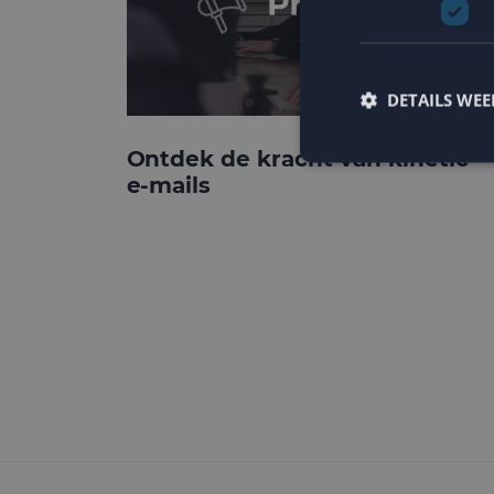
DETAILS WE
Ontdek de kracht van kinetic
e-mails
Strikt noodzakelijke
accountbeheer. De we
Naam
PHPSESSID
CookieScriptConse