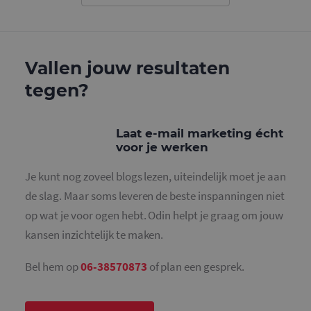
gebruikt o
gebruikers
ondersche
door een
willekeurig
gegeneree
Vallen jouw resultaten
nummer to
wijzen als 
Het is op
tegen?
in elk
paginaver
een site e
gebruikt 
bezoekers-,
Laat e-mail marketing écht
en
voor je werken
campagne
te bereken
de
Je kunt nog zoveel blogs lezen, uiteindelijk moet je aan
analysera
van de site
de slag. Maar soms leveren de beste inspanningen niet
_gid
1 dag
Deze cooki
Google LLC
op wat je voor ogen hebt. Odin helpt je graag om jouw
geplaatst 
.mailcampaigns.nl
Google Ana
kansen inzichtelijk te maken.
Het slaat 
unieke wa
voor elke 
Bel hem op
06-38570873
of plan een gesprek.
pagina en 
deze bij e
gebruikt 
paginawee
te tellen en