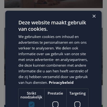
×
Omzetverhoging via datagedreven e-mail
Deze website maakt gebruik
van cookies.
We gebruiken cookies om inhoud en
advertenties te personaliseren en om ons
verkeer te analyseren. We delen ook
informatie over uw gebruik van onze site
met onze advertentie- en analysepartners,
die deze kunnen combineren met andere
informatie die u aan hen heeft verstrekt of
die zij hebben verzameld door uw gebruik
van hun diensten.
Privacybeleid
Strikt
Prestatie
Targeting
Houd je e-mail reputatie hoog!
noodzakelijk