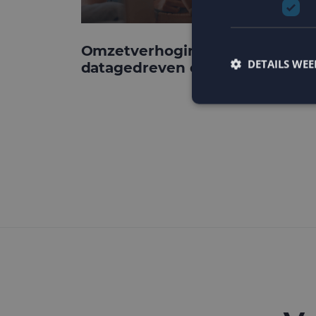
Omzetverhoging via
DETAILS WE
datagedreven e-mail
Strikt noodzakelijke
accountbeheer. De we
Naam
PHPSESSID
CookieScriptConse