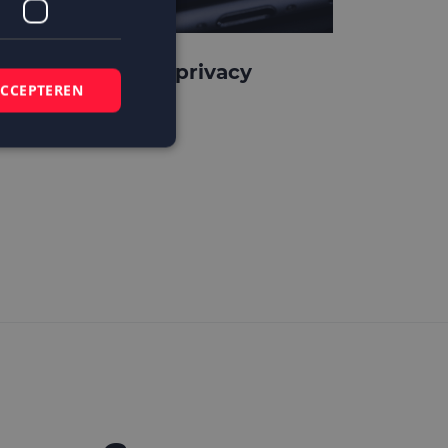
pple verscherpt privacy
ACCEPTEREN
rotection
elding en
 basis van de PHP-
mene doeleinden die
ikerssessies te
 een willekeurig
bruikt, kan
ed voorbeeld is het
r een gebruiker
kie-Script.com-
zoekers te