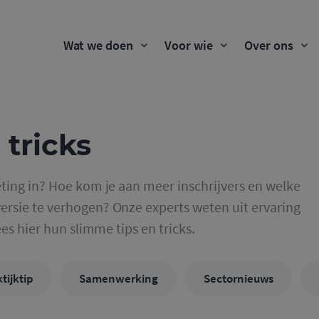
Wat we doen
Voor wie
Over ons
 tricks
ting in? Hoe kom je aan meer inschrijvers en welke
rsie te verhogen? Onze experts weten uit ervaring
ees hier hun slimme tips en tricks.
tijktip
Samenwerking
Sectornieuws