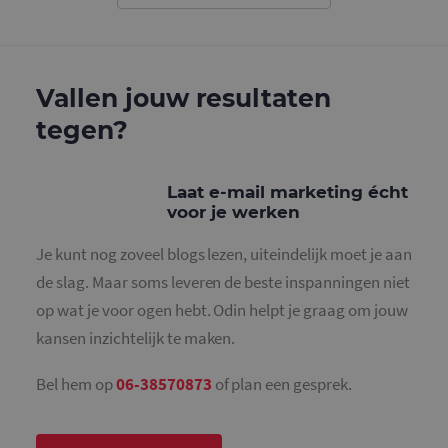
gebruikt o
gebruikers
ondersche
door een
willekeurig
gegeneree
Vallen jouw resultaten
nummer to
wijzen als 
Het is op
tegen?
in elk
paginaver
een site e
gebruikt 
bezoekers-,
Laat e-mail marketing écht
en
voor je werken
campagne
te bereken
de
Je kunt nog zoveel blogs lezen, uiteindelijk moet je aan
analysera
van de site
de slag. Maar soms leveren de beste inspanningen niet
_gid
1 dag
Deze cooki
Google LLC
op wat je voor ogen hebt. Odin helpt je graag om jouw
geplaatst 
.mailcampaigns.nl
Google Ana
kansen inzichtelijk te maken.
Het slaat 
unieke wa
voor elke 
Bel hem op
06-38570873
of plan een gesprek.
pagina en 
deze bij e
gebruikt 
paginawee
te tellen en