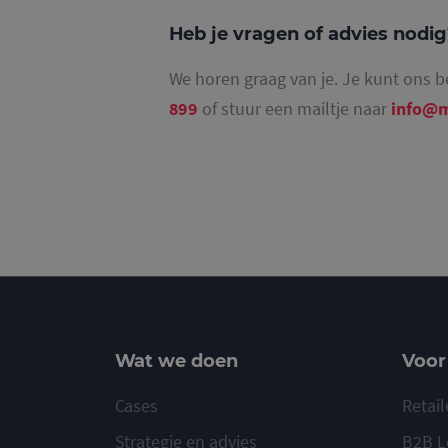
Heb je vragen of advies nodi
We horen graag van je. Je kunt ons b
_ga_4SR8QTF0BS
899
of stuur een mailtje naar
info@m
Wat we doen
Voor
Cases
Retail
Strategie en advies
B2B L