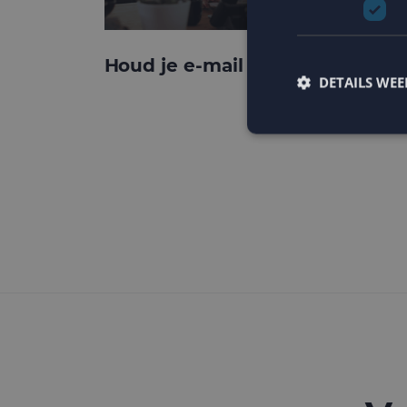
Houd je e-mail reputatie hoog!
DETAILS WE
Strikt noodzakelijke
accountbeheer. De we
Naam
PHPSESSID
CookieScriptConse