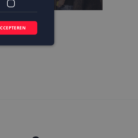
eer van de beste
ACCEPTEREN
usinesscases
elding en
 basis van de PHP-
mene doeleinden die
ikerssessies te
 een willekeurig
bruikt, kan
ed voorbeeld is het
r een gebruiker
kie-Script.com-
zoekers te