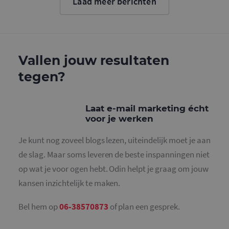
Laad meer berichten
cookie wo
gebruikt o
gebruikers
ondersche
door een
willekeurig
gegeneree
nummer to
Vallen jouw resultaten
wijzen als 
Het is op
tegen?
in elk
paginaver
een site e
gebruikt 
bezoekers-,
Laat e-mail marketing écht
en
campagne
voor je werken
te bereken
de
analysera
Je kunt nog zoveel blogs lezen, uiteindelijk moet je aan
van de site
de slag. Maar soms leveren de beste inspanningen niet
_gid
1 dag
Deze cooki
Google LLC
geplaatst 
op wat je voor ogen hebt. Odin helpt je graag om jouw
.mailcampaigns.nl
Google Ana
Het slaat 
kansen inzichtelijk te maken.
unieke wa
voor elke 
pagina en 
Bel hem op
06-38570873
of plan een gesprek.
deze bij e
gebruikt 
paginawee