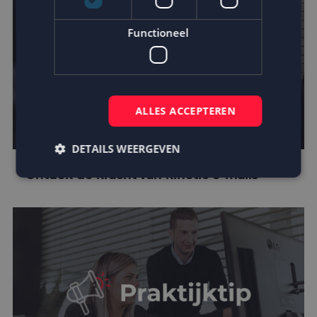
Functioneel
ALLES ACCEPTEREN
DETAILS WEERGEVEN
Ontdek de kracht van kinetic e-mails
Strikt noodzakelijk
Prestatie
Targeting
Functioneel
Strikt noodzakelijke cookies maken de
kernfunctionaliteiten van de website mogelijk, zoals
gebruikersaanmelding en accountbeheer. De
website kan niet goed worden gebruikt zonder de
strikt noodzakelijke cookies.