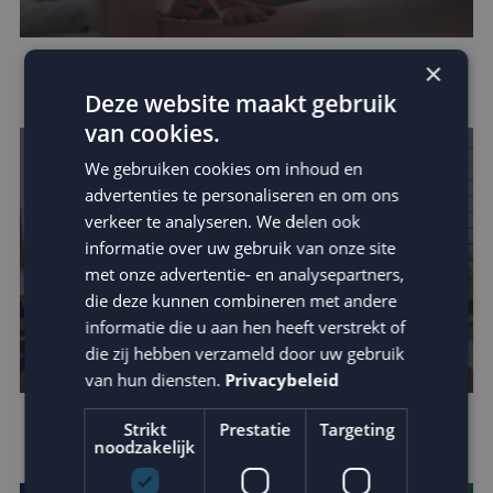
×
Omzetverhoging via datagedreven e-mail
Deze website maakt gebruik
van cookies.
We gebruiken cookies om inhoud en
advertenties te personaliseren en om ons
verkeer te analyseren. We delen ook
informatie over uw gebruik van onze site
met onze advertentie- en analysepartners,
die deze kunnen combineren met andere
informatie die u aan hen heeft verstrekt of
die zij hebben verzameld door uw gebruik
van hun diensten.
Privacybeleid
Strikt
Prestatie
Targeting
Houd je e-mail reputatie hoog!
noodzakelijk