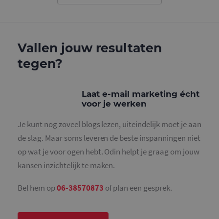
gebruikt o
gebruikers
ondersche
door een
willekeurig
gegeneree
Vallen jouw resultaten
nummer to
wijzen als 
Het is op
tegen?
in elk
paginaver
een site e
gebruikt 
bezoekers-,
Laat e-mail marketing écht
en
voor je werken
campagne
te bereken
de
Je kunt nog zoveel blogs lezen, uiteindelijk moet je aan
analysera
van de site
de slag. Maar soms leveren de beste inspanningen niet
_gid
1 dag
Deze cooki
Google LLC
op wat je voor ogen hebt. Odin helpt je graag om jouw
geplaatst 
.mailcampaigns.nl
Google Ana
kansen inzichtelijk te maken.
Het slaat 
unieke wa
voor elke 
Bel hem op
06-38570873
of plan een gesprek.
pagina en 
deze bij e
gebruikt 
paginawee
te tellen en