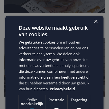
×
Zo vergroot je jouw invloed binnen de
Deze website maakt gebruik
customer journey
van cookies.
We gebruiken cookies om inhoud en
advertenties te personaliseren en om ons
verkeer te analyseren. We delen ook
informatie over uw gebruik van onze site
met onze advertentie- en analysepartners,
die deze kunnen combineren met andere
informatie die u aan hen heeft verstrekt of
die zij hebben verzameld door uw gebruik
van hun diensten.
Privacybeleid
Strikt
Prestatie
Targeting
noodzakelijk
Houd je e-mail reputatie hoog!