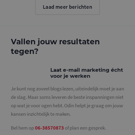
cookie wo
Laad meer berichten
gebruikt o
gebruikers
ondersche
door een
willekeurig
gegeneree
nummer to
wijzen als 
Vallen jouw resultaten
Het is op
in elk
tegen?
paginaver
een site e
gebruikt 
bezoekers-,
en
Laat e-mail marketing écht
campagne
voor je werken
te bereken
de
analysera
Je kunt nog zoveel blogs lezen, uiteindelijk moet je aan
van de site
de slag. Maar soms leveren de beste inspanningen niet
_gid
1 dag
Deze cooki
Google LLC
geplaatst 
.mailcampaigns.nl
op wat je voor ogen hebt. Odin helpt je graag om jouw
Google Ana
Het slaat 
kansen inzichtelijk te maken.
unieke wa
voor elke 
pagina en 
deze bij e
Bel hem op
06-38570873
of plan een gesprek.
gebruikt 