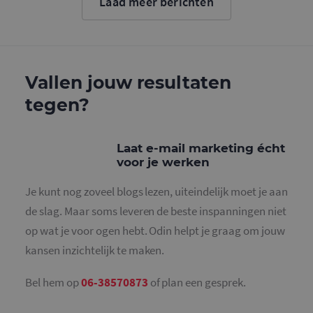
Laad meer berichten
cookie wo
gebruikt o
gebruikers
ondersche
door een
willekeurig
gegeneree
nummer to
Vallen jouw resultaten
wijzen als 
Het is op
tegen?
in elk
paginaver
een site e
gebruikt 
bezoekers-,
Laat e-mail marketing écht
en
campagne
voor je werken
te bereken
de
analysera
Je kunt nog zoveel blogs lezen, uiteindelijk moet je aan
van de site
de slag. Maar soms leveren de beste inspanningen niet
_gid
1 dag
Deze cooki
Google LLC
geplaatst 
op wat je voor ogen hebt. Odin helpt je graag om jouw
.mailcampaigns.nl
Google Ana
Het slaat 
kansen inzichtelijk te maken.
unieke wa
voor elke 
pagina en 
Bel hem op
06-38570873
of plan een gesprek.
deze bij e
gebruikt 
paginawee