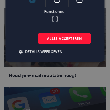
Functioneel
ALLES ACCEPTEREN
DETAILS WEERGEVEN
Strikt noodzakelijk
Prestatie
Targeting
Houd je e-mail reputatie hoog!
Functioneel
Strikt noodzakelijke cookies maken de
kernfunctionaliteiten van de website mogelijk, zoals
gebruikersaanmelding en accountbeheer. De
website kan niet goed worden gebruikt zonder de
strikt noodzakelijke cookies.