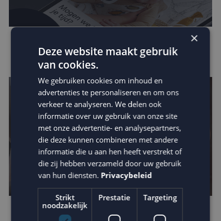
×
Zo vergroot je jouw invloed binnen de
Deze website maakt gebruik
customer journey
van cookies.
We gebruiken cookies om inhoud en
advertenties te personaliseren en om ons
verkeer te analyseren. We delen ook
informatie over uw gebruik van onze site
met onze advertentie- en analysepartners,
die deze kunnen combineren met andere
informatie die u aan hen heeft verstrekt of
die zij hebben verzameld door uw gebruik
van hun diensten.
Privacybeleid
Strikt
Prestatie
Targeting
noodzakelijk
Omzetverhoging via datagedreven e-mail