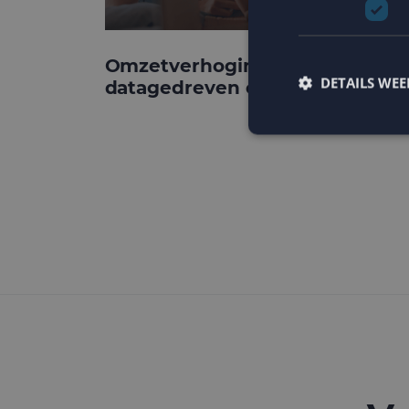
Omzetverhoging via
DETAILS WE
datagedreven e-mail
Strikt noodzakelijke
accountbeheer. De we
Naam
PHPSESSID
CookieScriptConse