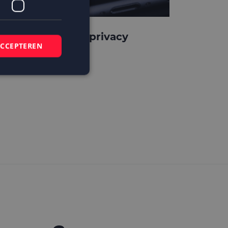
pple verscherpt privacy
ACCEPTEREN
rotection
elding en
 basis van de PHP-
mene doeleinden die
ikerssessies te
 een willekeurig
bruikt, kan
ed voorbeeld is het
r een gebruiker
kie-Script.com-
zoekers te