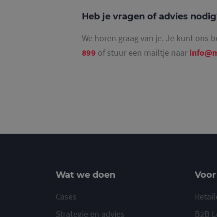
Heb je vragen of advies nodi
We horen graag van je. Je kunt ons b
_ga_4SR8QTF0BS
899
of stuur een mailtje naar
info@m
Wat we doen
Voor
Cases
Retail
Strategie en advies
B2B L