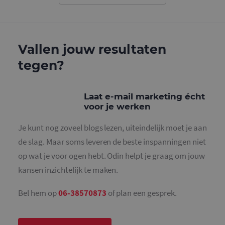
gebruikt o
gebruikers
ondersche
door een
willekeurig
gegeneree
Vallen jouw resultaten
nummer to
wijzen als 
Het is op
tegen?
in elk
paginaver
een site e
gebruikt 
bezoekers-,
Laat e-mail marketing écht
en
voor je werken
campagne
te bereken
de
Je kunt nog zoveel blogs lezen, uiteindelijk moet je aan
analysera
van de site
de slag. Maar soms leveren de beste inspanningen niet
_gid
1 dag
Deze cooki
Google LLC
op wat je voor ogen hebt. Odin helpt je graag om jouw
geplaatst 
.mailcampaigns.nl
Google Ana
kansen inzichtelijk te maken.
Het slaat 
unieke wa
voor elke 
Bel hem op
06-38570873
of plan een gesprek.
pagina en 
deze bij e
gebruikt 
paginawee
te tellen en