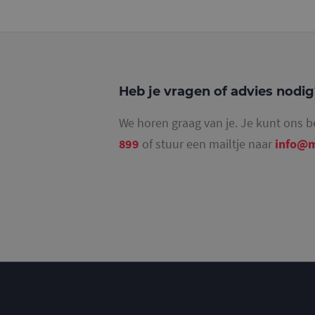
_gat_UA-
36707191-2
_ga_4SR8QTF0BS
Heb je vragen of advies nodi
We horen graag van je. Je kunt ons b
899
of stuur een mailtje naar
info@m