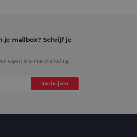
gle Analytics,
ke
website waarop het
ookie die wordt
registreert op
cs om de
n je mailbox? Schrijf je
een expert in e-mail marketing.
Inschrijven