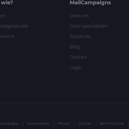
 wie?
MailCampaigns
ers
Over ons
eadgeneratie
Onze specialisten
mmerce
Vacatures
Blog
Contact
Login
ilcampaigns
Voorwaarden
Privacy
Cookies
Meld misbruik