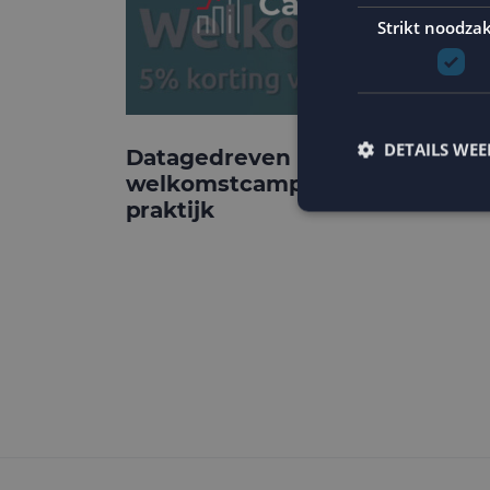
Strikt noodzak
DETAILS WE
Datagedreven
welkomstcampagnes: de
praktijk
Strikt noodzakelijke
accountbeheer. De we
Naam
PHPSESSID