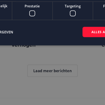
elijk
Prestatie
Targeting
F
ERGEVEN
ALLES 
Hoe een CDP of DMP je e-mail
M
marketing conversie kan
F
verhogen
c
Strikt noodzakelijk
Prestatie
Targeting
Functioneel
 cookies maken de kernfunctionaliteiten van de website mogelijk, zoals gebruikersaanm
bsite kan niet goed worden gebruikt zonder de strikt noodzakelijke cookies.
Laad meer berichten
Aanbieder
/
Domein
Vervaldatum
Omschrijving
Sessie
Cookie gegenereerd door applicaties op
PHP.net
taal. Dit is een identificator voor alge
www.mailcampaigns.nl
wordt gebruikt om variabelen van gebru
onderhouden. Het is normaal gesproken
gegenereerd nummer, hoe het wordt ge
specifiek zijn voor de site, maar een go
behouden van een ingelogde status voo
tussen pagina's.