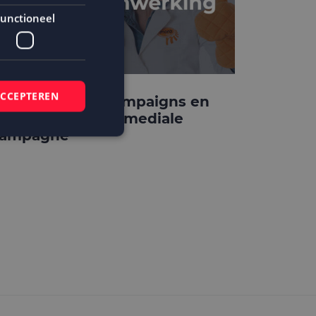
unctioneel
ACCEPTEREN
ora kiest MailCampaigns en
ightclub in crossmediale
ampagne
elding en
 basis van de PHP-
mene doeleinden die
ikerssessies te
 een willekeurig
bruikt, kan
ed voorbeeld is het
r een gebruiker