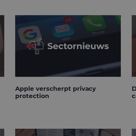
Apple verscherpt privacy
D
protection
c