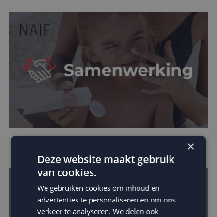
×
Naïf kiest MailCampaigns in groeistrategie
Deze website maakt gebruik
van cookies.
We gebruiken cookies om inhoud en
advertenties te personaliseren en om ons
verkeer te analyseren. We delen ook