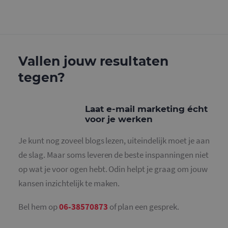
g
w
g
n
w
k
v
e
Google Privacy Policy
Vallen jouw resultaten
v
b
e
tegen?
s
g
p
Laat e-mail marketing écht
CookieScriptConsent
4 weken 2
D
CookieScript
dagen
w
www.mailcampaigns.nl
voor je werken
d
S
o
Je kunt nog zoveel blogs lezen, uiteindelijk moet je aan
c
v
de slag. Maar soms leveren de beste inspanningen niet
o
c
op wat je voor ogen hebt. Odin helpt je graag om jouw
v
S
kansen inzichtelijk te maken.
n
c
Bel hem op
06-38570873
of plan een gesprek.