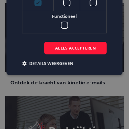
Functioneel
ALLES ACCEPTEREN
DETAILS WEERGEVEN
Ontdek de kracht van kinetic e-mails
Strikt noodzakelijk
Prestatie
Targeting
Functioneel
Strikt noodzakelijke cookies maken de
kernfunctionaliteiten van de website mogelijk, zoals
gebruikersaanmelding en accountbeheer. De
website kan niet goed worden gebruikt zonder de
strikt noodzakelijke cookies.