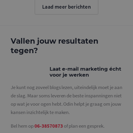
cookie wo
Laad meer berichten
gebruikt o
gebruikers
ondersche
door een
willekeurig
gegeneree
nummer to
wijzen als 
Vallen jouw resultaten
Het is op
in elk
tegen?
paginaver
een site e
gebruikt 
bezoekers-,
en
Laat e-mail marketing écht
campagne
voor je werken
te bereken
de
analysera
Je kunt nog zoveel blogs lezen, uiteindelijk moet je aan
van de site
de slag. Maar soms leveren de beste inspanningen niet
_gid
1 dag
Deze cooki
Google LLC
geplaatst 
.mailcampaigns.nl
op wat je voor ogen hebt. Odin helpt je graag om jouw
Google Ana
Het slaat 
kansen inzichtelijk te maken.
unieke wa
voor elke 
pagina en 
deze bij e
Bel hem op
06-38570873
of plan een gesprek.
gebruikt 