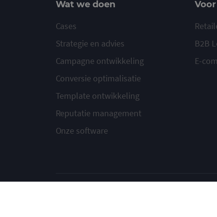
Wat we doen
Voor
Cases
Retail
Strategie en advies
B2B L
Campagne ontwikkeling
E-co
Conversie optimalisatie
Template ontwikkeling
Reputatie management
Onze software
© 2020-2026 Ma