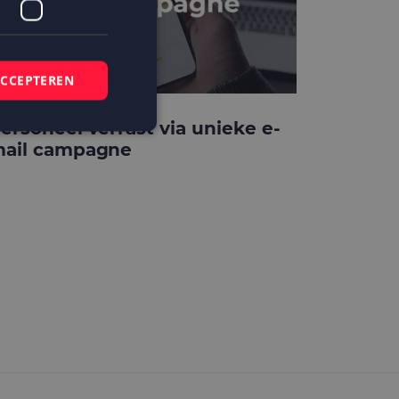
ACCEPTEREN
ersoneel verrast via unieke e-
ail campagne
elding en
 basis van de PHP-
mene doeleinden die
ikerssessies te
 een willekeurig
bruikt, kan
ed voorbeeld is het
r een gebruiker
kie-Script.com-
zoekers te