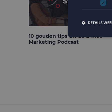
DETAILS WE
10 gouden tips uit de E-mail
Marketing Podcast
Strikt noodzakelijke
accountbeheer. De we
Naam
PHPSESSID
CookieScriptConse