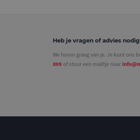
_ga_4SR8QTF0BS
Heb je vragen of advies nodi
We horen graag van je. Je kunt ons b
899
of stuur een mailtje naar
info@m