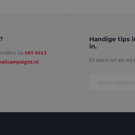
identiteitsnummer bevat van het account of de 
betrekking heeft. Het is een variatie op de _gat-c
gebruikt om de hoeveelheid gegevens die Google 
websites met veel verkeer te beperken.
.mailcampaigns.nl
1 jaar 1
Deze cookie wordt gebruikt door Google Analyti
maand
sessiestatus te behouden.
Handige tips i
g?
in.
ereiken via
085 4013
En word net als wij 
ailcampaigns.nl
.