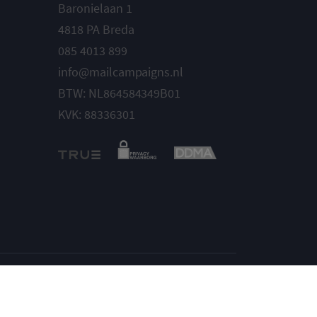
Baronielaan 1
4818 PA Breda
085 4013 899
info@mailcampaigns.nl
BTW: NL864584349B01
KVK: 88336301
Instellingen