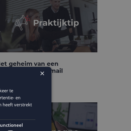
et geheim van een
onverterende e-mail
×
emplate
keer te
tentie- en
 heeft verstrekt
unctioneel