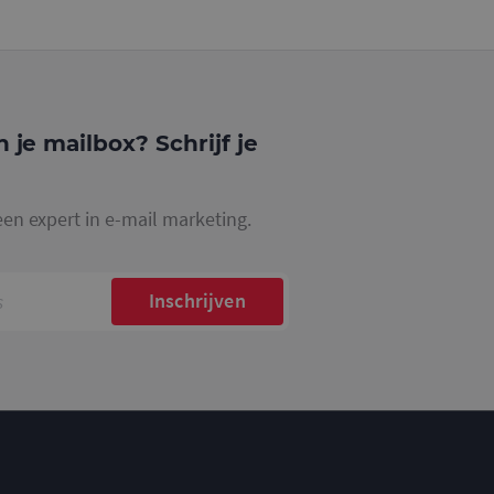
website waarop het
ookie die wordt
registreert op
cs om de
n je mailbox? Schrijf je
een expert in e-mail marketing.
Inschrijven