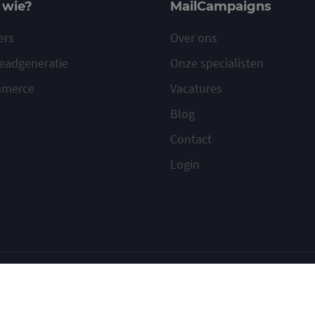
 wie?
MailCampaigns
ers
Over ons
eadgeneratie
Onze specialisten
mmerce
Vacatures
Blog
Contact
Login
ilcampaigns
Voorwaarden
Privacy
Cookies
Meld misbruik