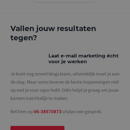
gebruikt o
gebruikers
ondersche
door een
willekeurig
gegeneree
Vallen jouw resultaten
nummer to
wijzen als 
Het is op
tegen?
in elk
paginaver
een site e
gebruikt 
bezoekers-,
Laat e-mail marketing écht
en
voor je werken
campagne
te bereken
de
Je kunt nog zoveel blogs lezen, uiteindelijk moet je aan
analysera
van de site
de slag. Maar soms leveren de beste inspanningen niet
_gid
1 dag
Deze cooki
Google LLC
op wat je voor ogen hebt. Odin helpt je graag om jouw
geplaatst 
.mailcampaigns.nl
Google Ana
kansen inzichtelijk te maken.
Het slaat 
unieke wa
voor elke 
Bel hem op
06-38570873
of plan een gesprek.
pagina en 
deze bij e
gebruikt 
paginawee
te tellen en